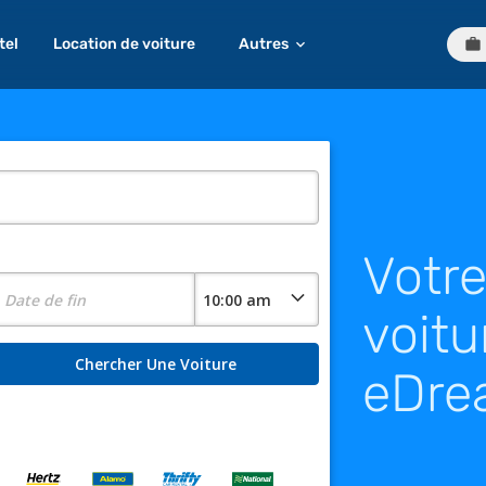
tel
Location de voiture
Autres
Votre
voitu
eDre