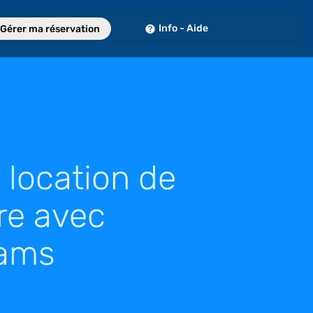
Info - Aide
Gérer ma réservation
 location de
re avec
ams