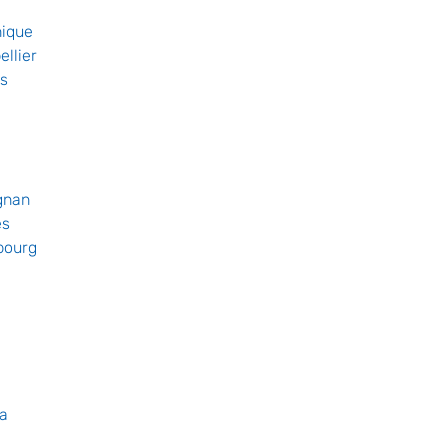
nique
ellier
es
gnan
es
bourg
ga