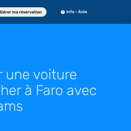
Info - Aide
Gérer ma réservation
 une voiture
her à Faro avec
ams