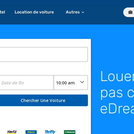
tel
Location de voiture
Autres
Louer
pas c
eDre