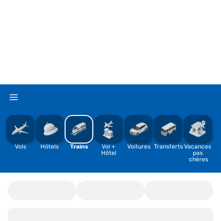
%
Vols
Hôtels
Trains
Vol + 
Voitures
Transferts
Vacances 
Hôtel
pas 
chères