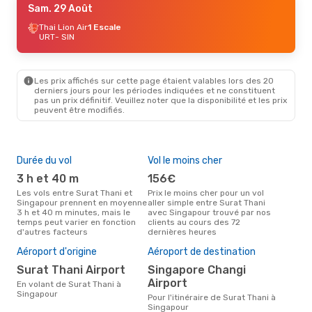
Sam. 29 Août
Thai Lion Air
1 Escale
URT
- SIN
Les prix affichés sur cette page étaient valables lors des 20
derniers jours pour les périodes indiquées et ne constituent
pas un prix définitif. Veuillez noter que la disponibilité et les prix
peuvent être modifiés.
Durée du vol
Vol le moins cher
Hau
3 h et 40 m
156€
av
Les vols entre Surat Thani et
Prix le moins cher pour un vol
Selon les données de recherche,
Singapour prennent en moyenne
aller simple entre Surat Thani
avri
3 h et 40 m minutes, mais le
avec Singapour trouvé par nos
cha
temps peut varier en fonction
clients au cours des 72
Tha
d'autres facteurs
dernières heures
Mei
rés
Aéroport d'origine
Aéroport de destination
fé
Surat Thani Airport
Singapore Changi
Selon des données réelles, août
Airport
En volant de Surat Thani à
est 
Singapour
pour
Pour l'itinéraire de Surat Thani à
des
Singapour