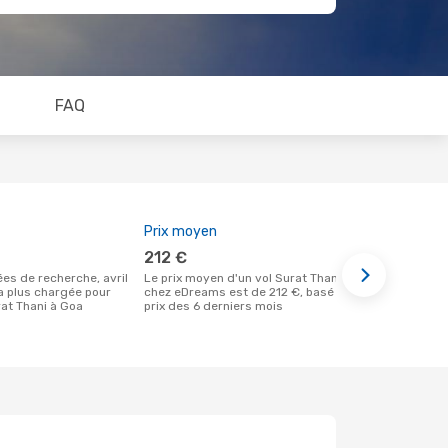
FAQ
Prix moyen
Meilleur m
212 €
mars
Le prix moyen d'un vol Surat Thani - Goa
Selon des données réelles, décembre
la plus chargée pour
chez eDreams est de 212 €, basé sur le
est le momen
at Thani à Goa
prix des 6 derniers mois
réserver un 
départ de Su