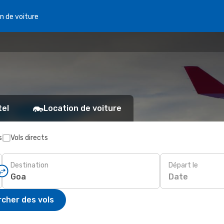
n de voiture
tel
Location de voiture
s
Vols directs
Destination
Départ le
Date
cher des vols