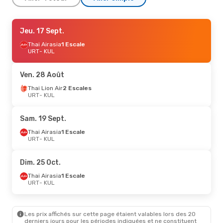
Jeu. 24 Sept.
Jeu. 17 Sept.
- Lun. 28 Sept.
Thai Airasia
Thai Airasia
1 Escale
1 Escale
URT
URT
- KUL
- KUL
Air Asia
1 Escale
KUL
- URT
Ven. 28 Août
Dim. 18 Oct.
Thai Lion Air
- Ven. 23 Oct.
2 Escales
URT
- KUL
Thai Airasia
1 Escale
URT
- KUL
Air Asia
1 Escale
Sam. 19 Sept.
KUL
- URT
Thai Airasia
1 Escale
URT
- KUL
Dim. 25 Oct.
Thai Airasia
1 Escale
URT
- KUL
Les prix affichés sur cette page étaient valables lors des 20
derniers jours pour les périodes indiquées et ne constituent