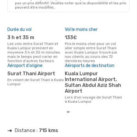
pas un prix définitif. Veuillez noter que la disponibilité et les prix
peuvent être modifiés.
Durée du vol
Vol le moins cher
Hau
3 h et 35 m
133€
av
Les vols entre Surat Thani et
Prix le moins cher pour un vol
Selon les données de recherche,
Kuala Lumpur prennent en
aller simple entre Surat Thani
avri
moyenne 3 h et 35 m minutes,
avec Kuala Lumpur trouvé par
cha
mais le temps peut varier en
nos clients au cours des 72
Tha
fonction d'autres facteurs
dernières heures
Mei
Aéroport d'origine
Aéroports de destination
rés
Surat Thani Airport
Kuala Lumpur
m
International Airport,
En volant de Surat Thani à Kuala
Selon des données réelles,
Lumpur
Sultan Abdul Aziz Shah
févr
Airport
popu
des
Lors d'un voyage de Surat Thani
dépa
à Kuala Lumpur
Distance :
715 kms