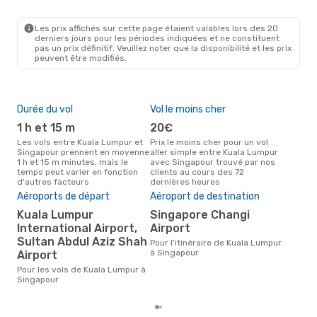
KUL
- SIN
Scoot
Direct
SIN
- KUL
Les prix affichés sur cette page étaient valables lors des 20
derniers jours pour les périodes indiquées et ne constituent
pas un prix définitif. Veuillez noter que la disponibilité et les prix
peuvent être modifiés.
Durée du vol
Vol le moins cher
Hau
1 h et 15 m
20€
av
Les vols entre Kuala Lumpur et
Prix le moins cher pour un vol
Selon les données de recherche,
Singapour prennent en moyenne
aller simple entre Kuala Lumpur
avri
1 h et 15 m minutes, mais le
avec Singapour trouvé par nos
cha
temps peut varier en fonction
clients au cours des 72
Lum
d'autres facteurs
dernières heures
Aéroports de départ
Aéroport de destination
Pri
Kuala Lumpur
Singapore Changi
53
International Airport,
Airport
Le prix moyen d'un vol Kuala
Sultan Abdul Aziz Shah
Lum
Pour l'itinéraire de Kuala Lumpur
eDr
à Singapour
Airport
le p
Pour les vols de Kuala Lumpur à
Singapour