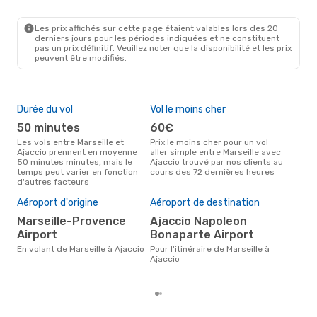
MRS
- AJA
Air Corsica
Direct
AJA
- MRS
Les prix affichés sur cette page étaient valables lors des 20
derniers jours pour les périodes indiquées et ne constituent
pas un prix définitif. Veuillez noter que la disponibilité et les prix
peuvent être modifiés.
Durée du vol
Vol le moins cher
Hau
50 minutes
60€
av
Les vols entre Marseille et
Prix le moins cher pour un vol
Selon les données de recherche,
Ajaccio prennent en moyenne
aller simple entre Marseille avec
avri
50 minutes minutes, mais le
Ajaccio trouvé par nos clients au
cha
temps peut varier en fonction
cours des 72 dernières heures
Mars
d'autres facteurs
Pri
2
Aéroport d'origine
Aéroport de destination
Le prix moyen d'un vol Marseille
Marseille-Provence
Ajaccio Napoleon
- A
Airport
Bonaparte Airport
226 
der
En volant de Marseille à Ajaccio
Pour l'itinéraire de Marseille à
Ajaccio