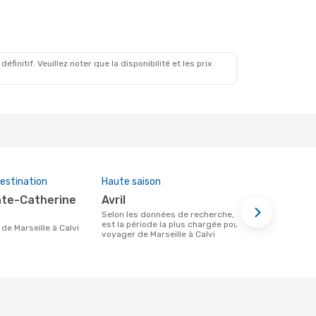
9 Oct.
initif. Veuillez noter que la disponibilité et les prix
estination
Haute saison
Compagnies
cette rout
avril
Air Cors
Selon les données de recherche, avril
est la période la plus chargée pour
Compagnie(s) aérienne(s) avec des vols
re de Marseille à Calvi
voyager de Marseille à Calvi
entre Marseil