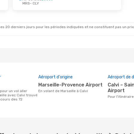
MRS
- CLY
Août
- Jeu. 3 Sept.
Jeu. 22 Oct.
- Jeu. 2
ica
Direct
Air Corsica
Direct
LY
MRS
- CLY
ica
Direct
Air Corsica
Direct
RS
CLY
- MRS
es 20 derniers jours pour les périodes indiquées et ne constituent pas un prix déf
r
Aéroport d'origine
Aéroport de d
Marseille-Provence Airport
Calvi – Sainte-Catherine
Airport
En volant de Marseille à Calvi
ille avec Calvi trouvé
Pour l'itinérai
 cours des 72