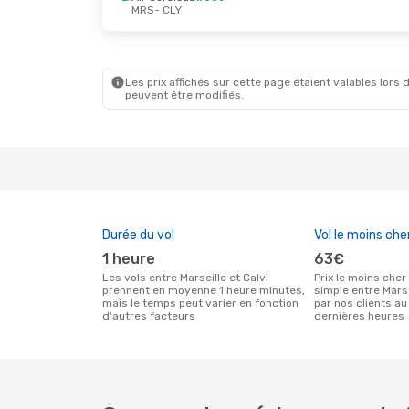
MRS
- CLY
Jeu. 15 Oct.
- Dim. 18 Oct.
Mer. 26 
Air Corsica
Direct
Air Cors
MRS
- CLY
MRS
- C
Air Corsica
Direct
Air Cors
CLY
- MRS
CLY
- M
Les prix affichés sur cette page étaient valables lors d
peuvent être modifiés.
Durée du vol
Vol le moins che
1 heure
63€
Les vols entre Marseille et Calvi
Prix le moins cher pour un vol aller
prennent en moyenne 1 heure minutes,
simple entre Marse
mais le temps peut varier en fonction
par nos clients au
d'autres facteurs
dernières heures