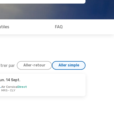
utiles
FAQ
ltrer par
Aller-retour
Aller simple
un. 14 Sept.
25 Sept.
Air Corsica
Direct
MRS
- CLY