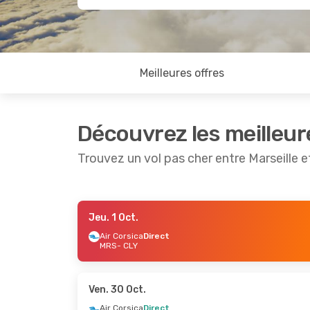
Meilleures offres
Découvrez les meilleur
Trouvez un vol pas cher entre Marseille e
Jeu. 1 Oct.
Jeu. 1 Oct.
- Jeu. 8 Oct.
Dim. 13 S
Air Corsica
Direct
MRS
- CLY
Air Corsica
Direct
Air Cors
MRS
- CLY
MRS
- C
Air Corsica
Direct
Air Cors
CLY
- MRS
CLY
- M
Ven. 30 Oct.
Air Corsica
Direct