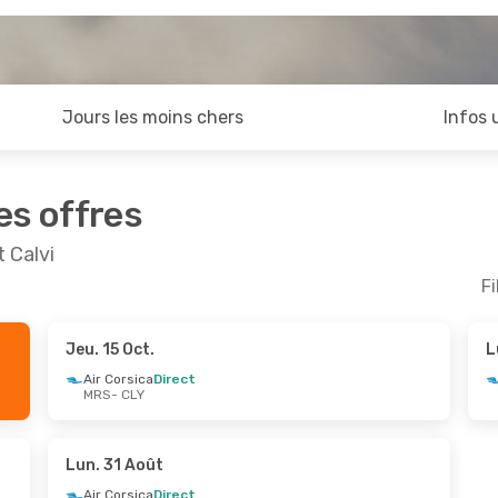
Jours les moins chers
Infos 
es offres
t Calvi
Fi
Jeu. 15 Oct.
L
ept.
- Mar. 15 Sept.
Sam. 19 Sept.
- Ven. 
Air Corsica
Direct
MRS
- CLY
ica
Direct
Air Corsica
Direct
LY
MRS
- CLY
ica
Direct
Air Corsica
Direct
RS
CLY
- MRS
Lun. 31 Août
Air Corsica
Direct