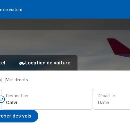
n de voiture
tel
Location de voiture
s
Vols directs
Destination
Départ le
Date
cher des vols