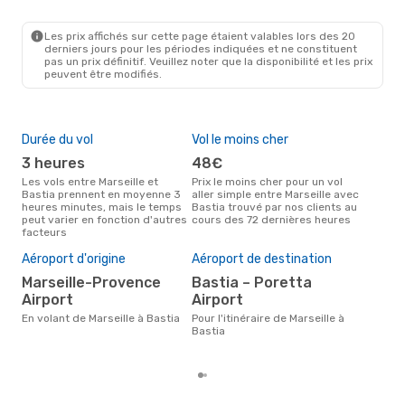
MRS
- BIA
Air Corsica
Direct
BIA
- MRS
Les prix affichés sur cette page étaient valables lors des 20
derniers jours pour les périodes indiquées et ne constituent
pas un prix définitif. Veuillez noter que la disponibilité et les prix
peuvent être modifiés.
Durée du vol
Vol le moins cher
Hau
3 heures
48€
av
Les vols entre Marseille et
Prix le moins cher pour un vol
Selon les données de recherche,
Bastia prennent en moyenne 3
aller simple entre Marseille avec
avri
heures minutes, mais le temps
Bastia trouvé par nos clients au
cha
peut varier en fonction d'autres
cours des 72 dernières heures
Mars
facteurs
Pri
2
Aéroport d'origine
Aéroport de destination
Le prix moyen d'un vol Marseille
Marseille-Provence
Bastia – Poretta
- B
Airport
Airport
224 
der
En volant de Marseille à Bastia
Pour l'itinéraire de Marseille à
Bastia