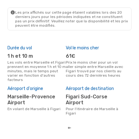
MRS
- FSC
Air Corsica
Direct
FSC
- MRS
Les prix affichés sur cette page étaient valables lors des 20
derniers jours pour les périodes indiquées et ne constituent
pas un prix définitif. Veuillez noter que la disponibilité et les prix
peuvent être modifiés.
Durée du vol
Vol le moins cher
Hau
1 h et 10 m
61€
av
Les vols entre Marseille et Figari
Prix le moins cher pour un vol
Selon les données de recherche,
prennent en moyenne 1 h et 10 m
aller simple entre Marseille avec
avri
minutes, mais le temps peut
Figari trouvé par nos clients au
cha
varier en fonction d'autres
cours des 72 dernières heures
Mars
facteurs
Pri
2
Aéroport d'origine
Aéroport de destination
Le prix moyen d'un vol Marseille
Marseille-Provence
Figari Sud-Corse
- Fi
Airport
Airport
246 
der
En volant de Marseille à Figari
Pour l'itinéraire de Marseille à
Figari