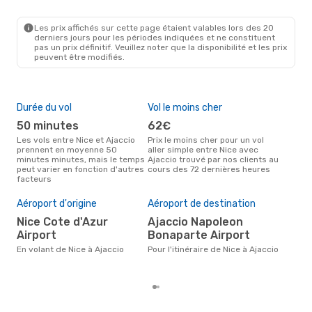
NCE
- AJA
Air Corsica
Direct
AJA
- NCE
Les prix affichés sur cette page étaient valables lors des 20
derniers jours pour les périodes indiquées et ne constituent
pas un prix définitif. Veuillez noter que la disponibilité et les prix
peuvent être modifiés.
Durée du vol
Vol le moins cher
Hau
50 minutes
62€
av
Les vols entre Nice et Ajaccio
Prix le moins cher pour un vol
Selon les données de recherche,
prennent en moyenne 50
aller simple entre Nice avec
avri
minutes minutes, mais le temps
Ajaccio trouvé par nos clients au
cha
peut varier en fonction d'autres
cours des 72 dernières heures
Ajac
facteurs
Pri
22
Aéroport d'origine
Aéroport de destination
Le prix moyen d'un vol Nice -
Nice Cote d'Azur
Ajaccio Napoleon
Aja
221 
Airport
Bonaparte Airport
der
En volant de Nice à Ajaccio
Pour l'itinéraire de Nice à Ajaccio