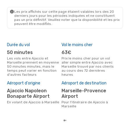
AJA
- MRS
Air Corsica
Direct
MRS
- AJA
Les prix affichés sur cette page étaient valables lors des 20
derniers jours pour les périodes indiquées et ne constituent
pas un prix définitif. Veuillez noter que la disponibilité et les prix
peuvent être modifiés.
Durée du vol
Vol le moins cher
Hau
50 minutes
63€
av
Les vols entre Ajaccio et
Prix le moins cher pour un vol
Selon les données de recherche,
Marseille prennent en moyenne
aller simple entre Ajaccio avec
avri
50 minutes minutes, mais le
Marseille trouvé par nos clients
cha
temps peut varier en fonction
au cours des 72 dernières
Ajac
d'autres facteurs
heures
Pri
19
Aéroport d'origine
Aéroport de destination
Le prix moyen d'un vol Ajaccio -
Ajaccio Napoleon
Marseille-Provence
Mar
Bonaparte Airport
Airport
196 
der
En volant de Ajaccio à Marseille
Pour l'itinéraire de Ajaccio à
Marseille