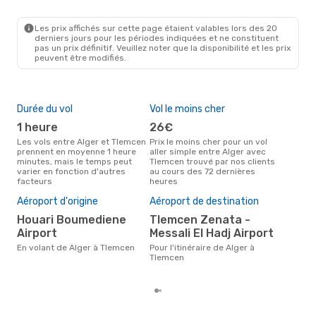
ALG
- TLM
Air Algerie
Direct
TLM
- ALG
Les prix affichés sur cette page étaient valables lors des 20
derniers jours pour les périodes indiquées et ne constituent
pas un prix définitif. Veuillez noter que la disponibilité et les prix
peuvent être modifiés.
Durée du vol
Vol le moins cher
Hau
1 heure
26€
av
Les vols entre Alger et Tlemcen
Prix le moins cher pour un vol
Selon les données de recherche,
prennent en moyenne 1 heure
aller simple entre Alger avec
avri
minutes, mais le temps peut
Tlemcen trouvé par nos clients
cha
varier en fonction d'autres
au cours des 72 dernières
à T
facteurs
heures
Pri
57
Aéroport d'origine
Aéroport de destination
Le prix moyen d'un vol Alger -
Houari Boumediene
Tlemcen Zenata -
Tle
Airport
Messali El Hadj Airport
57 €
der
En volant de Alger à Tlemcen
Pour l'itinéraire de Alger à
Tlemcen