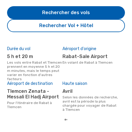
Rechercher des vols
Rechercher Vol + Hôtel
Durée du vol
Aéroport d'origine
Pri
5 h et 20 m
Rabat-Sale Airport
6
Les vols entre Rabat et Tlemcen
En volant de Rabat à Tlemcen
Le prix moyen d'un vol Rabat -
prennent en moyenne 5 h et 20
Tle
m minutes, mais le temps peut
655 
varier en fonction d'autres
der
facteurs
Aéroport de destination
Haute saison
Tlemcen Zenata -
avril
Messali El Hadj Airport
Selon les données de recherche,
avril est la période la plus
Pour l'itinéraire de Rabat à
chargée pour voyager de Rabat
Tlemcen
à Tlemcen