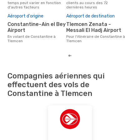
temps peut varier en fonction
clients au cours des 72
Con
d'autres facteurs
dernières heures
Mei
rés
Aéroport d'origine
Aéroport de destination
ju
Constantine–Ain el Bey
Tlemcen Zenata -
Selon des données réelles, juin
Airport
Messali El Hadj Airport
est 
pour
En volant de Constantine à
Pour l'itinéraire de Constantine à
des
Tlemcen
Tlemcen
dép
Compagnies aériennes qui
effectuent des vols de
Constantine à Tlemcen