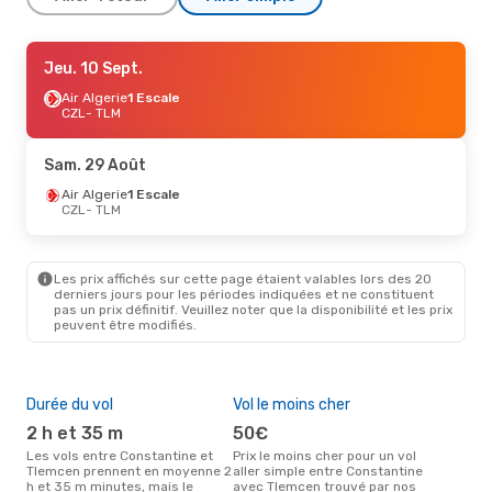
Ven. 9 Oct.
Jeu. 10 Sept.
- Lun. 12 Oct.
Air Algerie
Air Algerie
1 Escale
1 Escale
CZL
CZL
- TLM
- TLM
Air Algerie
1 Escale
TLM
- CZL
Sam. 29 Août
Air Algerie
1 Escale
CZL
- TLM
Les prix affichés sur cette page étaient valables lors des 20
derniers jours pour les périodes indiquées et ne constituent
pas un prix définitif. Veuillez noter que la disponibilité et les prix
peuvent être modifiés.
Durée du vol
Vol le moins cher
Hau
2 h et 35 m
50€
av
Les vols entre Constantine et
Prix le moins cher pour un vol
Selon les données de recherche,
Tlemcen prennent en moyenne 2
aller simple entre Constantine
avri
h et 35 m minutes, mais le
avec Tlemcen trouvé par nos
cha