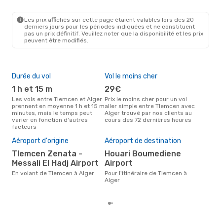
Les prix affichés sur cette page étaient valables lors des 20
derniers jours pour les périodes indiquées et ne constituent
pas un prix définitif. Veuillez noter que la disponibilité et les prix
peuvent être modifiés.
Durée du vol
Vol le moins cher
Hau
1 h et 15 m
29€
av
Les vols entre Tlemcen et Alger
Prix le moins cher pour un vol
Selon les données de recherche,
prennent en moyenne 1 h et 15 m
aller simple entre Tlemcen avec
avri
minutes, mais le temps peut
Alger trouvé par nos clients au
cha
varier en fonction d'autres
cours des 72 dernières heures
Tle
facteurs
Pri
58
Aéroport d'origine
Aéroport de destination
Le prix moyen d'un vol Tlemcen
Tlemcen Zenata -
Houari Boumediene
- A
Messali El Hadj Airport
Airport
€, b
der
En volant de Tlemcen à Alger
Pour l'itinéraire de Tlemcen à
Alger