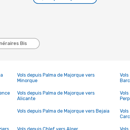
inéraires Bis
za
Vols depuis Palma de Majorque vers
Vols
Minorque
Barc
lence
Vols depuis Palma de Majorque vers
Vols
Alicante
Perp
Vols depuis Palma de Majorque vers Bejaia
Vols
Car
iers
Vols depuis Chlef vers Alger
Vols