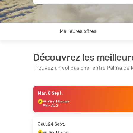
Meilleures offres
Découvrez les meilleur
Trouvez un vol pas cher entre Palma de 
Mar. 8 Sept.
Jeu. 24 Sept.
- Sam. 26 Sept.
Dim. 25 
Vueling
1 Escale
PMI
- ALG
Vueling
1 Escale
Air Alg
PMI
- ALG
PMI
- A
Vueling
1 Escale
Air Alg
ALG
- PMI
ALG
- 
Jeu. 24 Sept.
Vueling
1 Escale