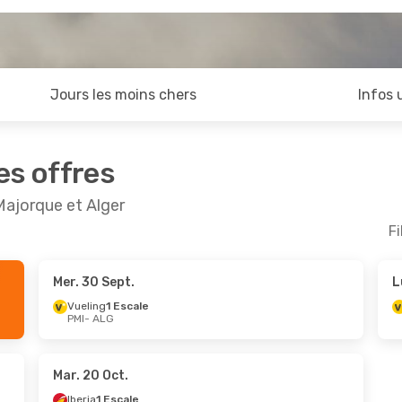
Jours les moins chers
Infos 
es offres
Majorque et Alger
Fi
Mer. 30 Sept.
L
Oct.
- Dim. 1 Nov.
Jeu. 15 Oct.
- Jeu. 
Vueling
1 Escale
PMI
- ALG
erie
Direct
Air Algerie
Direct
LG
PMI
- ALG
erie
Direct
Air Algerie
Direct
PMI
ALG
- PMI
Mar. 20 Oct.
Iberia
1 Escale