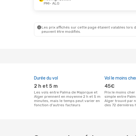
PMI
- ALG
Jeu. 10 Sept.
- Dim. 13 Sept.
Dim. 27 
Air Algerie
Direct
Air Alg
PMI
- ALG
PMI
- A
Air Algerie
Direct
Air Alg
ALG
- PMI
ALG
- 
Les prix affichés sur cette page étaient valables lors d
peuvent être modifiés.
Durée du vol
Vol le moins che
2 h et 5 m
45€
Les vols entre Palma de Majorque et
Prix le moins cher pour un vol aller
Alger prennent en moyenne 2 h et 5 m
simple entre Pal
minutes, mais le temps peut varier en
Alger trouvé par n
fonction d'autres facteurs
des 72 dernières 