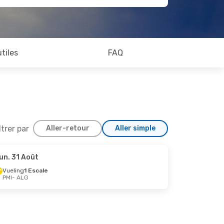
utiles
FAQ
ltrer par
Aller-retour
Aller simple
un. 31 Août
22 Oct.
Vueling
1 Escale
PMI
- ALG