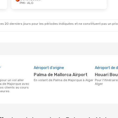
PMI
- ALG
Sept.
- Lun. 28 Sept.
Dim. 23 Août
- Sam
erie
Direct
Vueling
1 Escale
LG
PMI
- ALG
erie
Direct
Vueling
1 Escale
PMI
ALG
- PMI
es 20 derniers jours pour les périodes indiquées et ne constituent pas un prix déf
r
Aéroport d'origine
Aéroport de d
Palma de Mallorca Airport
Houari Bo
En volant de Palma de Majorque à Alger
Pour l'itinéraire de Palma de Majorque à
ma de Majorque avec
Alger
os clients au cours
heures