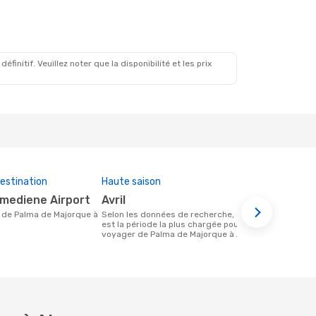
. 29 Août
initif. Veuillez noter que la disponibilité et les prix
estination
Haute saison
Compagnies
cette rout
umediene Airport
avril
Air Alger
Selon les données de recherche, avril
est la période la plus chargée pour
Compagnie(s) aérienne(s) avec des vols
voyager de Palma de Majorque à Alger
entre Palma 