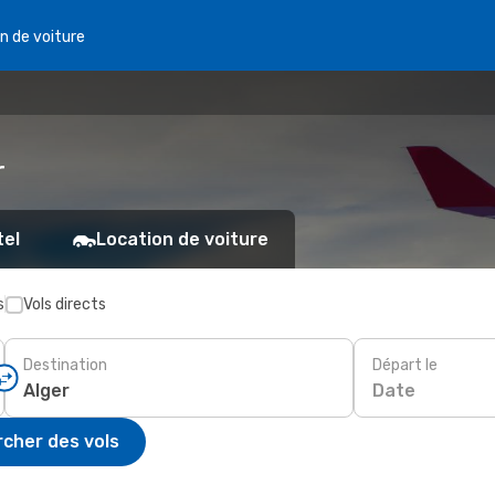
n de voiture
r
tel
Location de voiture
s
Vols directs
Destination
Départ le
Date
cher des vols