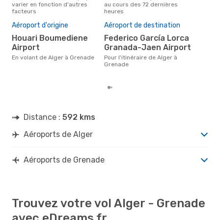
varier en fonction d'autres
au cours des 72 dernières
à G
facteurs
heures
Mei
rés
Aéroport d'origine
Aéroport de destination
j
Houari Boumediene
Federico García Lorca
Selon des données réelles,
Airport
Granada-Jaen Airport
sep
plus
En volant de Alger à Grenade
Pour l'itinéraire de Alger à
vol 
Grenade
dép
Distance :
592 kms
Aéroports de Alger
Aéroports de Grenade
Trouvez votre vol Alger - Grenade
avec eDreams.fr