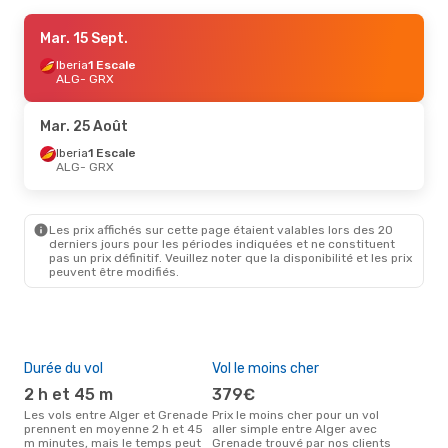
Jeu. 27 Août
Mar. 15 Sept.
- Sam. 29 Août
Vueling
Iberia
1 Escale
1 Escale
ALG
ALG
- GRX
- GRX
Iberia
1 Escale
GRX
- ALG
Mar. 25 Août
Iberia
1 Escale
ALG
- GRX
Les prix affichés sur cette page étaient valables lors des 20
derniers jours pour les périodes indiquées et ne constituent
pas un prix définitif. Veuillez noter que la disponibilité et les prix
peuvent être modifiés.
Durée du vol
Vol le moins cher
Hau
2 h et 45 m
379€
av
Les vols entre Alger et Grenade
Prix le moins cher pour un vol
Selon les données de recherche,
prennent en moyenne 2 h et 45
aller simple entre Alger avec
avri
m minutes, mais le temps peut
Grenade trouvé par nos clients
cha