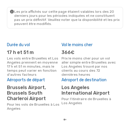
BRU
- LAX
TAP Portugal
1 Escale
LAX
- BRU
Les prix affichés sur cette page étaient valables lors des 20
derniers jours pour les périodes indiquées et ne constituent
pas un prix définitif. Veuillez noter que la disponibilité et les prix
peuvent être modifiés.
Durée du vol
Vol le moins cher
Hau
17 h et 51 m
366€
av
Les vols entre Bruxelles et Los
Prix le moins cher pour un vol
Selon les données de recherche,
Angeles prennent en moyenne
aller simple entre Bruxelles avec
avri
17 h et 51 m minutes, mais le
Los Angeles trouvé par nos
cha
temps peut varier en fonction
clients au cours des 72
Brux
d'autres facteurs
dernières heures
Mei
rés
Aéroports de départ
Aéroport de destination
ju
Brussels Airport,
Los Angeles
Brussels South
International Airport
Selon des données réelles, mars
est 
Charleroi Airport
Pour l'itinéraire de Bruxelles à
pour
Los Angeles
Pour les vols de Bruxelles à Los
des
Angeles
dépa