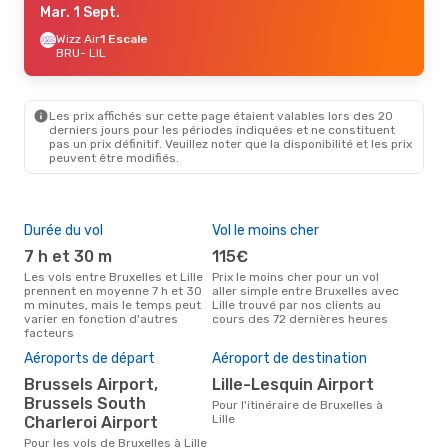
Mar. 1 Sept.
Wizz Air
1 Escale
BRU
- LIL
Les prix affichés sur cette page étaient valables lors des 20
derniers jours pour les périodes indiquées et ne constituent
pas un prix définitif. Veuillez noter que la disponibilité et les prix
peuvent être modifiés.
Durée du vol
Vol le moins cher
Hau
7 h et 30 m
115€
av
Les vols entre Bruxelles et Lille
Prix le moins cher pour un vol
Selon les données de recherche,
prennent en moyenne 7 h et 30
aller simple entre Bruxelles avec
avri
m minutes, mais le temps peut
Lille trouvé par nos clients au
cha
varier en fonction d'autres
cours des 72 dernières heures
Brux
facteurs
Mei
rés
Aéroports de départ
Aéroport de destination
d
Brussels Airport,
Lille-Lesquin Airport
Selon des données réelles,
Brussels South
Pour l'itinéraire de Bruxelles à
sep
Lille
Charleroi Airport
plus
vol 
Pour les vols de Bruxelles à Lille