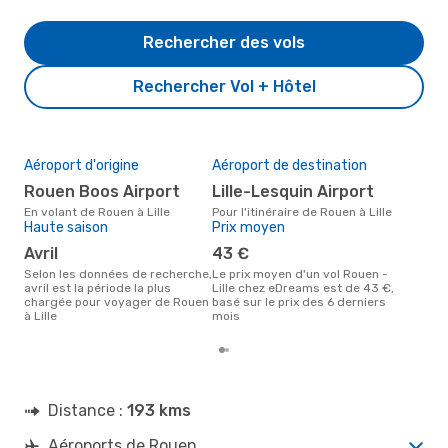
Rechercher des vols
Rechercher Vol + Hôtel
Aéroport d'origine
Aéroport de destination
Mei
rés
Rouen Boos Airport
Lille-Lesquin Airport
ju
En volant de Rouen à Lille
Pour l'itinéraire de Rouen à Lille
Haute saison
Prix moyen
Selon des données réelles,
juil
avril
43 €
popu
dest
Selon les données de recherche,
Le prix moyen d'un vol Rouen -
Rou
avril est la période la plus
Lille chez eDreams est de 43 €,
chargée pour voyager de Rouen
basé sur le prix des 6 derniers
à Lille
mois
Distance :
193 kms
Aéroports de Rouen