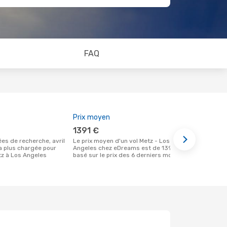
FAQ
Prix moyen
Meilleur m
1391 €
avril
Le prix moyen d'un vol Metz - Los
Selon des données réelles, mai est le
la plus chargée pour
Angeles chez eDreams est de 1391 €,
moment le pl
z à Los Angeles
basé sur le prix des 6 derniers mois
un vol à des
départ de M