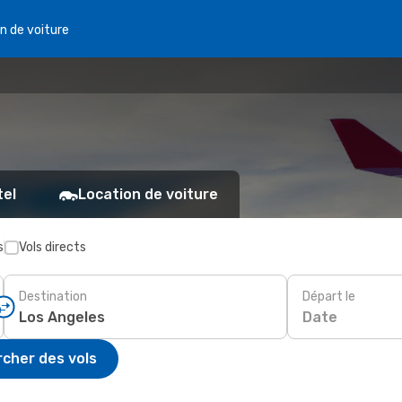
n de voiture
tel
Location de voiture
s
Vols directs
Destination
Départ le
Date
cher des vols