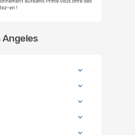
abonnement eDreams Prime vous offre des
itez-en !
s Angeles