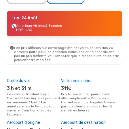
Jeu. 27 Août
Lun. 24 Août
- Dim. 30 Août
American Airlines
American Airlines
2 Escales
2 Escales
MRY
MRY
- LAX
- LAX
American Airlines
2 Escales
LAX
- MRY
Les prix affichés sur cette page étaient valables lors des 20
derniers jours pour les périodes indiquées et ne constituent
pas un prix définitif. Veuillez noter que la disponibilité et les prix
peuvent être modifiés.
Durée du vol
Vol le moins cher
Hau
3 h et 31 m
311€
av
Les vols entre Monterey -
Prix le moins cher pour un vol
Selon les données de recherche,
Carmel et Los Angeles prennent
aller simple entre Monterey -
avri
en moyenne 3 h et 31 m
Carmel avec Los Angeles trouvé
cha
minutes, mais le temps peut
par nos clients au cours des 72
Mon
varier en fonction d'autres
dernières heures
Ang
facteurs
Mei
rés
Aéroport d'origine
Aéroport de destination
o