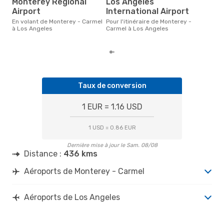
Monterey Regional
Los Angeles
Selon des données réelles,
Airport
International Airport
octo
popu
En volant de Monterey - Carmel
Pour l'itinéraire de Monterey -
des
à Los Angeles
Carmel à Los Angeles
dép
Taux de conversion
1 EUR = 1.16 USD
1 USD = 0.86 EUR
Dernière mise à jour le Sam. 08/08
Distance :
436 kms
Aéroports de Monterey - Carmel
Aéroports de Los Angeles