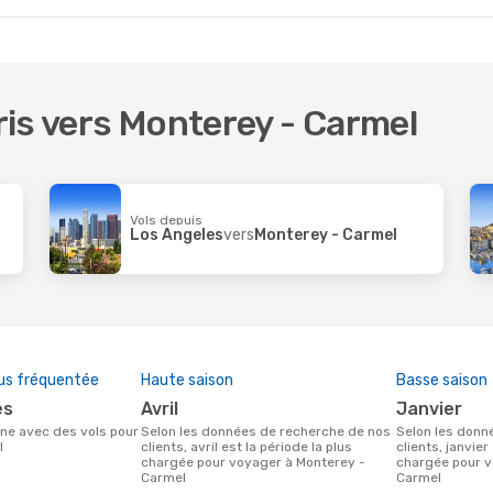
oris vers Monterey - Carmel
Vols depuis
Los Angeles
vers
Monterey - Carmel
us fréquentée
Haute saison
Basse saison
es
avril
janvier
Selon les données de recherche de nos
Selon les données de recherche de nos
l
clients, avril est la période la plus
clients, janvier
chargée pour voyager à Monterey -
chargée pour v
Carmel
Carmel