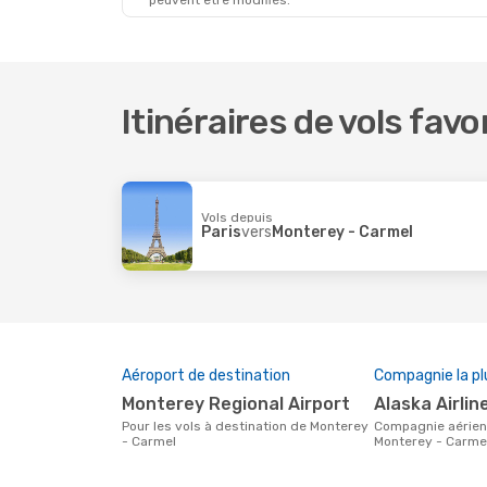
peuvent être modifiés.
Itinéraires de vols fav
Vols depuis
Paris
vers
Monterey - Carmel
Aéroport de destination
Compagnie la pl
Monterey Regional Airport
Alaska Airlin
Pour les vols à destination de Monterey
Compagnie aérienne avec des vols pour
- Carmel
Monterey - Carme