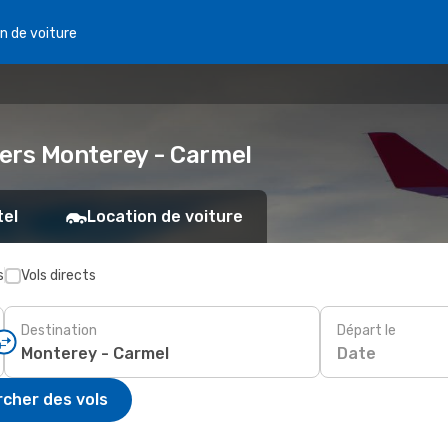
n de voiture
 vers Monterey - Carmel
tel
Location de voiture
s
Vols directs
Destination
Départ le
Date
cher des vols