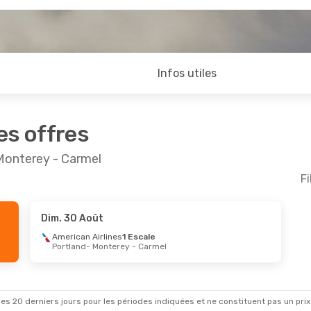
Infos utiles
es offres
 Monterey - Carmel
Fi
Dim. 30 Août
pt.
- Mar. 15 Sept.
American Airlines
1 Escale
Portland
- Monterey - Carmel
rlines
1 Escale
 Monterey - Carmel
rlines
Direct
 - Carmel
- Seattle
es 20 derniers jours pour les périodes indiquées et ne constituent pas un prix déf