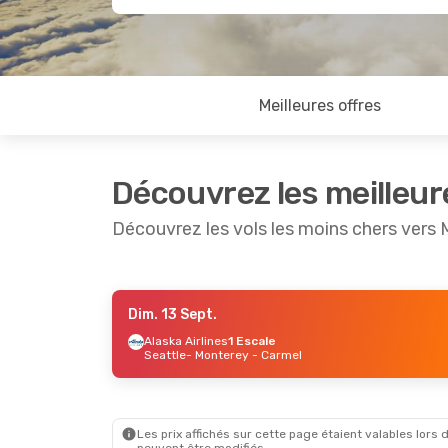
Meilleures offres
Découvrez les meilleur
Découvrez les vols les moins chers vers
Dim. 13 Sept.
Ven. 23 Oct.
- Ven. 30 Oct.
Dim. 13 Se
Alaska Airlines
1 Escale
Seattle
- Monterey - Carmel
Allegiant Air
Direct
Alaska Ai
Las Vegas
- Monterey - Carmel
Seattle
-
Allegiant Air
Direct
Alaska Ai
Monterey - Carmel
- Las Vegas
Monterey
Les prix affichés sur cette page étaient valables lors d