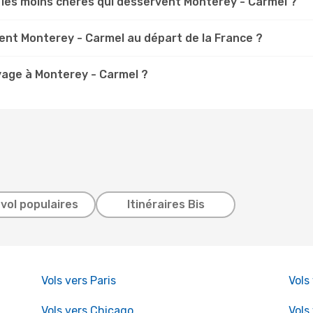
 les moins chères qui desservent Monterey - Carmel ?
nt Monterey - Carmel au départ de la France ?
yage à Monterey - Carmel ?
 vol populaires
Itinéraires Bis
Vols vers Paris
Vols
Vols vers Chicago
Vols