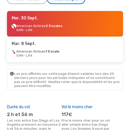
Sam. 29 Août
Mer. 30 Sept.
- Lun. 31 Août
Frontier Airlines
American Airlines
1 Escale
2 Escales
SAN
SAN
- LAX
- LAX
Frontier Airlines
1 Escale
LAX
- SAN
Mar. 8 Sept.
Mar. 8 Sept.
American Airlines
- Mar. 15 Sept.
1 Escale
SAN
- LAX
American Airlines
1 Escale
SAN
- LAX
American Airlines
1 Escale
LAX
- SAN
Les prix affichés sur cette page étaient valables lors des 20
derniers jours pour les périodes indiquées et ne constituent
pas un prix définitif. Veuillez noter que la disponibilité et les prix
peuvent être modifiés.
Durée du vol
Vol le moins cher
Hau
2 h et 56 m
117€
av
Les vols entre San Diego et Los
Prix le moins cher pour un vol
Selon les données de recherche,
Angeles prennent en moyenne 2
aller simple entre San Diego
avri
h et 56 m minutes, mais le
avec Los Angeles trouvé par
cha