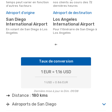
temps peut varier en fonction
nos clients au cours des 72
Die
d'autres facteurs
dernières heures
Mei
rés
Aéroport d'origine
Aéroport de destination
d
San Diego
Los Angeles
Selon des données réelles, mars
International Airport
International Airport
est 
pour
En volant de San Diego à Los
Pour l'itinéraire de San Diego à
des
Angeles
Los Angeles
dép
Taux de conversion
1 EUR = 1.16 USD
1 USD = 0.86 EUR
Dernière mise à jour le Dim. 09/08
Distance :
180 kms
Aéroports de San Diego