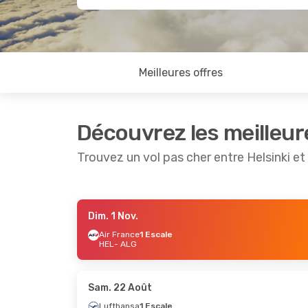
Meilleures offres
Découvrez les meilleur
Trouvez un vol pas cher entre Helsinki et
Dim. 1 Nov.
Jeu. 1 Oct.
- Lun. 5 Oct.
Lun. 12 Oct.
- 
Air France
1 Escale
HEL
- ALG
Lufthansa
1 Escale
Air France
1 E
HEL
- ALG
HEL
- ALG
Lufthansa
1 Escale
Air France
1 E
ALG
- HEL
ALG
- HEL
Sam. 22 Août
Lufthansa
1 Escale