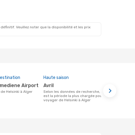
initif. Veuillez noter que la disponibilité et les prix
estination
Haute saison
Prix moye
umediene Airport
avril
362 €
re de Helsinki à Alger
Selon les données de recherche, avril
Le prix moyen d'un vol Helsinki - Alger
est la période la plus chargée pour
chez eDreams
voyager de Helsinki à Alger
prix des 6 d