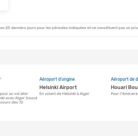
es 20 derniers jours pour les périodes indiquées et ne constituent pas un prix déf
r
Aéroport d'origine
Aéroport de d
Helsinki Airport
Houari Bo
En volant de Helsinki à Alger
Pour l'itinérai
nki avec Alger trouvé
 cours des 72