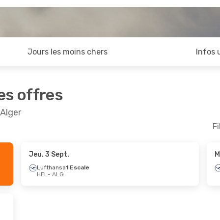
Jours les moins chers
Infos 
es offres
 Alger
Fi
Jeu. 3 Sept.
M
Ven. 16 Oct.
Lufthansa
1 Escale
HEL
- ALG
scale
scale