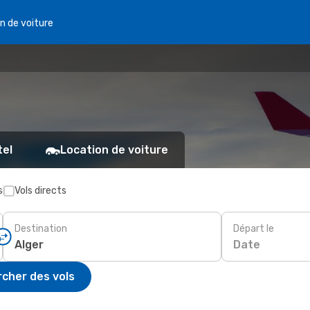
n de voiture
tel
Location de voiture
s
Vols directs
Destination
Départ le
Date
cher des vols