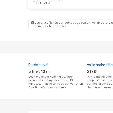
HEL
- ALG
Les prix affichés sur cette page étaient valables lors d
peuvent être modifiés.
Durée du vol
Vol le moins che
5 h et 10 m
217€
Les vols entre Helsinki et Alger
Prix le moins cher pour un vol aller
prennent en moyenne 5 h et 10 m
simple entre Helsi
minutes, mais le temps peut varier en
par nos clients au
fonction d'autres facteurs
dernières heures