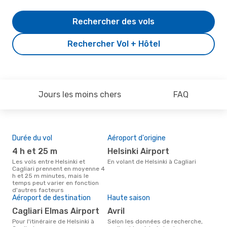
Rechercher des vols
Rechercher Vol + Hôtel
Jours les moins chers
FAQ
Durée du vol
Aéroport d'origine
Pri
4 h et 25 m
Helsinki Airport
4
Les vols entre Helsinki et
En volant de Helsinki à Cagliari
Le prix moyen d'un vol Helsinki -
Cagliari prennent en moyenne 4
Cag
h et 25 m minutes, mais le
402 
temps peut varier en fonction
der
d'autres facteurs
Aéroport de destination
Haute saison
Cagliari Elmas Airport
avril
Pour l'itinéraire de Helsinki à
Selon les données de recherche,