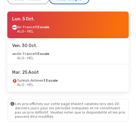
Mer. 14 Oct.
Lun. 5 Oct.
- Mer. 21 Oct.
Air France
Air France
1 Escale
1 Escale
ALG
ALG
- HEL
- HEL
Turkish Airlines
1 Escale
HEL
- ALG
Ven. 30 Oct.
Ven. 2 Oct.
Air France
- Ven. 9 Oct.
1 Escale
ALG
- HEL
Air France
1 Escale
ALG
- HEL
Air France
1 Escale
Mar. 25 Août
HEL
- ALG
Turkish Airlines
1 Escale
ALG
- HEL
Jeu. 17 Sept.
- Mer. 23 Sept.
Air France
1 Escale
ALG
- HEL
Les prix affichés sur cette page étaient valables lors des 20
Air France
1 Escale
derniers jours pour les périodes indiquées et ne constituent
HEL
- ALG
pas un prix définitif. Veuillez noter que la disponibilité et les prix
peuvent être modifiés.