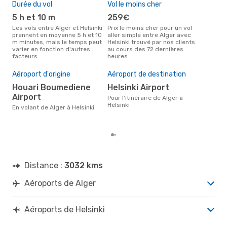
Durée du vol
Vol le moins cher
Hau
5 h et 10 m
259€
av
Les vols entre Alger et Helsinki
Prix le moins cher pour un vol
Selon les données de recherche,
prennent en moyenne 5 h et 10
aller simple entre Alger avec
avri
m minutes, mais le temps peut
Helsinki trouvé par nos clients
cha
varier en fonction d'autres
au cours des 72 dernières
à He
facteurs
heures
Mei
rés
Aéroport d'origine
Aéroport de destination
ju
Houari Boumediene
Helsinki Airport
Selon des données réelles,
Airport
nov
Pour l'itinéraire de Alger à
popu
Helsinki
En volant de Alger à Helsinki
dest
dép
Distance :
3032 kms
Aéroports de Alger
Aéroports de Helsinki