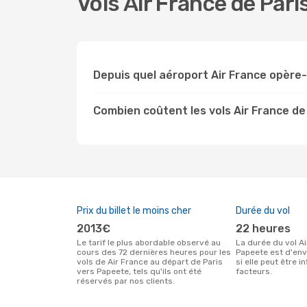
Vols Air France de Par
Depuis quel aéroport Air France opère-
Combien coûtent les vols Air France de
Prix du billet le moins cher
Durée du vol
2013€
22 heures
Le tarif le plus abordable observé au
La durée du vol Air France entre Paris et
cours des 72 dernières heures pour les
Papeete est d'en
vols de Air France au départ de Paris
si elle peut être 
vers Papeete, tels qu'ils ont été
facteurs.
réservés par nos clients.