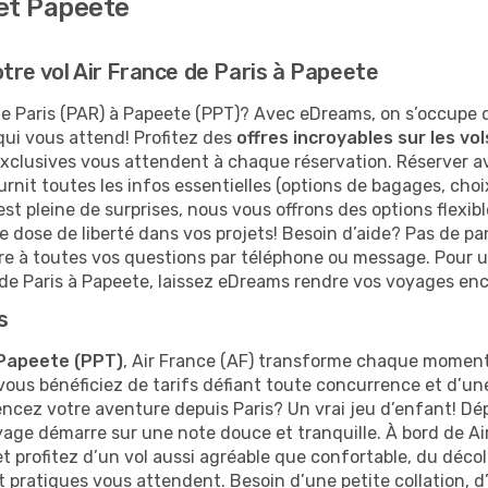
 et Papeete
tre vol Air France de Paris à Papeete
e Paris (PAR) à Papeete (PPT)? Avec eDreams, on s’occupe 
 qui vous attend! Profitez des
offres incroyables sur les vol
lusives vous attendent à chaque réservation. Réserver avec 
ournit toutes les infos essentielles (options de bagages, cho
 est pleine de surprises, nous vous offrons des options flexib
e dose de liberté dans vos projets! Besoin d’aide? Pas de pa
dre à toutes vos questions par téléphone ou message. Pour 
de Paris à Papeete, laissez eDreams rendre vos voyages enco
s
 Papeete (PPT)
, Air France (AF) transforme chaque moment
vous bénéficiez de tarifs défiant toute concurrence et d’une
mencez votre aventure depuis Paris? Un vrai jeu d’enfant! Dé
oyage démarre sur une note douce et tranquille. À bord de 
profitez d’un vol aussi agréable que confortable, du décolla
pratiques vous attendent. Besoin d’une petite collation, d’