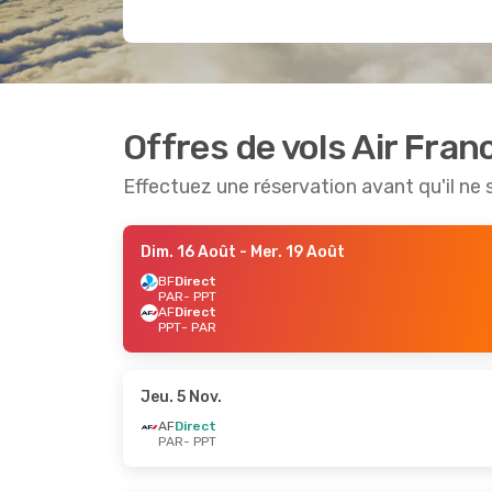
Offres de vols Air Fran
Effectuez une réservation avant qu'il ne 
Dim. 16 Août
- Mer. 19 Août
BF
Direct
PAR
- PPT
AF
Direct
PPT
- PAR
Jeu. 5 Nov.
AF
Direct
PAR
- PPT