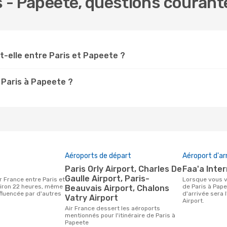
is - Papeete, questions courant
t-elle entre Paris et Papeete ?
 Paris à Papeete ?
Aéroports de départ
Aéroport d'ar
Paris Orly Airport, Charles De
Faa'a Inte
Gaulle Airport, Paris-
Lorsque vous voyagez avec Air France
viron 22 heures, même
de Paris à Pape
Beauvais Airport, Chalons
influencée par d'autres
d'arrivée sera l
Vatry Airport
Airport.
Air France dessert les aéroports
mentionnés pour l'itinéraire de Paris à
Papeete