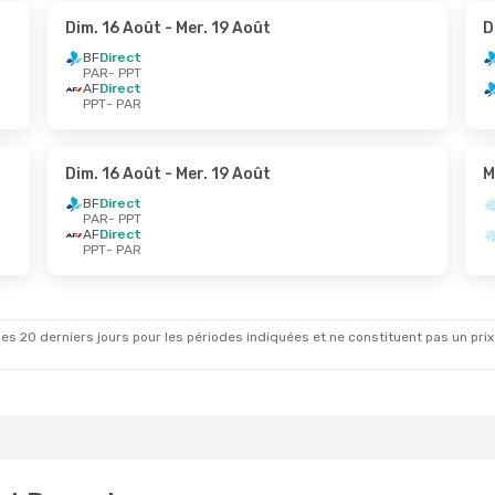
Dim. 16 Août
- Mer. 19 Août
D
BF
Direct
PAR
- PPT
AF
Direct
PPT
- PAR
Dim. 16 Août
- Mer. 19 Août
M
BF
Direct
PAR
- PPT
AF
Direct
PPT
- PAR
es 20 derniers jours pour les périodes indiquées et ne constituent pas un prix déf