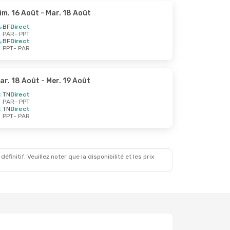
im. 16 Août
- Mar. 18 Août
BF
Direct
PAR
- PPT
BF
Direct
PPT
- PAR
ar. 18 Août
- Mer. 19 Août
TN
Direct
PAR
- PPT
TN
Direct
PPT
- PAR
initif. Veuillez noter que la disponibilité et les prix