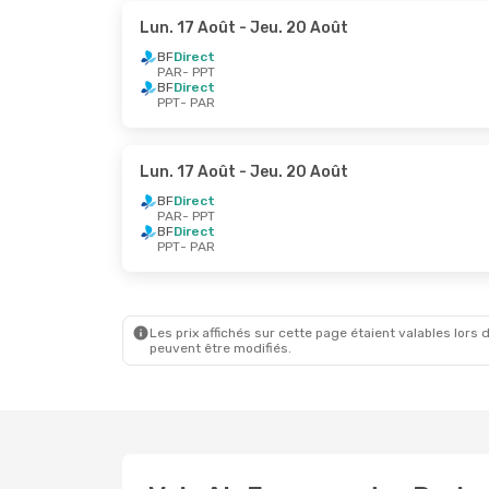
Lun. 17 Août
- Jeu. 20 Août
BF
Direct
PAR
- PPT
BF
Direct
PPT
- PAR
Lun. 17 Août
- Jeu. 20 Août
BF
Direct
PAR
- PPT
BF
Direct
PPT
- PAR
Les prix affichés sur cette page étaient valables lors d
peuvent être modifiés.