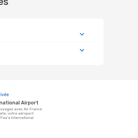
es
rivée
rnational Airport
ete, votre aéroport
'Faa'a International