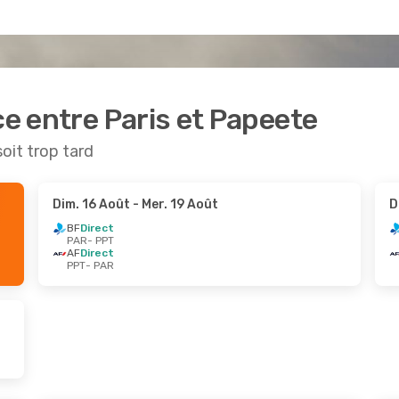
ce entre Paris et Papeete
soit trop tard
Dim. 16 Août
- Mer. 19 Août
D
BF
Direct
PAR
- PPT
AF
Direct
PPT
- PAR