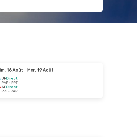
im. 16 Août
- Mer. 19 Août
BF
Direct
PAR
- PPT
AF
Direct
PPT
- PAR