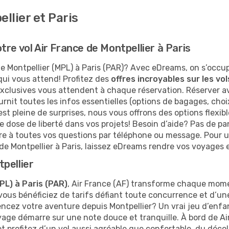
llier et Paris
re vol Air France de Montpellier à Paris
e Montpellier (MPL) à Paris (PAR)? Avec eDreams, on s’occu
 qui vous attend! Profitez des
offres incroyables sur les vol
lusives vous attendent à chaque réservation. Réserver avec 
ournit toutes les infos essentielles (options de bagages, cho
 est pleine de surprises, nous vous offrons des options flexib
e dose de liberté dans vos projets! Besoin d’aide? Pas de pa
dre à toutes vos questions par téléphone ou message. Pour 
de Montpellier à Paris, laissez eDreams rendre vos voyages e
pellier
PL) à Paris (PAR)
, Air France (AF) transforme chaque mom
vous bénéficiez de tarifs défiant toute concurrence et d’une
mencez votre aventure depuis Montpellier? Un vrai jeu d’enfa
oyage démarre sur une note douce et tranquille. À bord de 
profitez d’un vol aussi agréable que confortable, du décolla