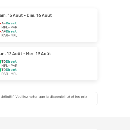
am. 15 Août
- Dim. 16 Août
AF
Direct
MPL
- PAR
AF
Direct
PAR
- MPL
un. 17 Août
- Mer. 19 Août
TO
Direct
MPL
- PAR
TO
Direct
PAR
- MPL
initif. Veuillez noter que la disponibilité et les prix