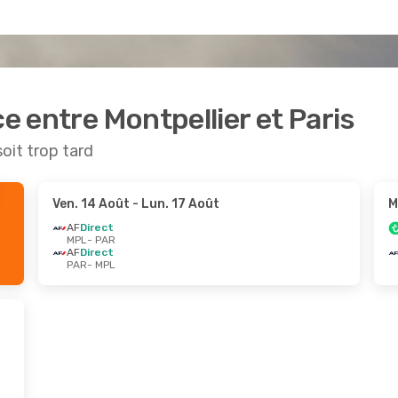
ce entre Montpellier et Paris
soit trop tard
Ven. 14 Août
- Lun. 17 Août
M
AF
Direct
MPL
- PAR
AF
Direct
PAR
- MPL