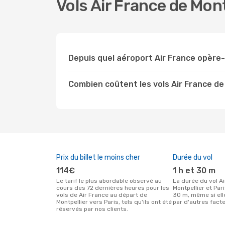
Vols Air France de Mont
Depuis quel aéroport Air France opère-t
Combien coûtent les vols Air France de 
Prix du billet le moins cher
Durée du vol
114€
1 h et 30 m
Le tarif le plus abordable observé au
La durée du vol Air France entre
cours des 72 dernières heures pour les
Montpellier et Pari
vols de Air France au départ de
30 m, même si ell
Montpellier vers Paris, tels qu'ils ont été
par d'autres facte
réservés par nos clients.