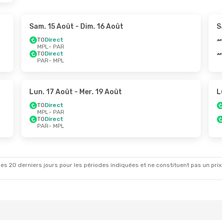
Sam. 15 Août
- Dim. 16 Août
S
TO
Direct
MPL
- PAR
TO
Direct
PAR
- MPL
Lun. 17 Août
- Mer. 19 Août
L
TO
Direct
MPL
- PAR
TO
Direct
PAR
- MPL
es 20 derniers jours pour les périodes indiquées et ne constituent pas un prix déf