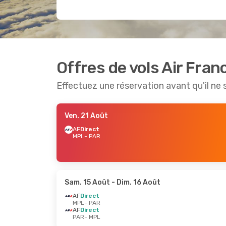
Offres de vols Air Fran
Effectuez une réservation avant qu'il ne 
Ven. 21 Août
AF
Direct
MPL
- PAR
Sam. 15 Août
- Dim. 16 Août
AF
Direct
MPL
- PAR
AF
Direct
PAR
- MPL