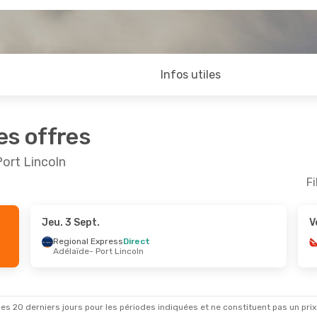
Infos utiles
es offres
Port Lincoln
Fi
Jeu. 3 Sept.
V
 Sept.
- Sam. 26 Sept.
Mar. 25 Août
- Mer
Regional Express
Direct
Adélaïde
- Port Lincoln
 Airways
Direct
Qantas Airways
1 E
de
- Port Lincoln
Sydney
- Port Linco
 Airways
Direct
Qantas Airways
1 E
ncoln
- Adélaïde
Port Lincoln
- Sydn
es 20 derniers jours pour les périodes indiquées et ne constituent pas un prix déf