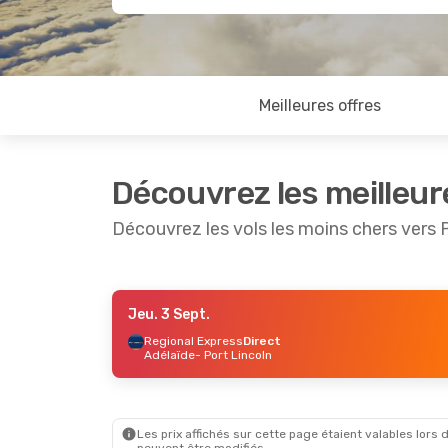
Meilleures offres
Découvrez les meilleur
Découvrez les vols les moins chers vers 
Jeu. 3 Sept.
Dim. 13 Sept.
- Mer. 16 Sept.
Jeu. 24
Regional Express
Direct
Adélaïde
- Port Lincoln
Regional Express
Direct
Qantas
Adélaïde
- Port Lincoln
Adélaï
Regional Express
Direct
Qantas
Port Lincoln
- Adélaïde
Port Li
Les prix affichés sur cette page étaient valables lors d