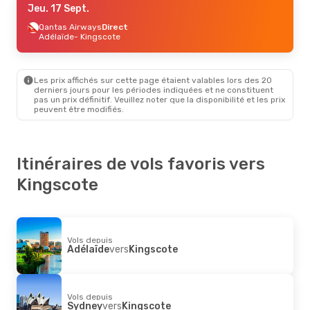
Jeu. 17 Sept.
Qantas Airways
Direct
Adélaïde
- Kingscote
Les prix affichés sur cette page étaient valables lors des 20
derniers jours pour les périodes indiquées et ne constituent
pas un prix définitif. Veuillez noter que la disponibilité et les prix
peuvent être modifiés.
Itinéraires de vols favoris vers
Kingscote
Vols depuis
Adélaïde
vers
Kingscote
Vols depuis
Sydney
vers
Kingscote