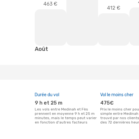
463 €
412 €
Août
Durée du vol
Vol le moins cher
9 h et 25 m
475€
Les vols entre Medinah et Fès
Prix le moins cher pour un vol aller
prennent en moyenne 9 h et 25 m
simple entre Medinah
minutes, mais le temps peut varier
trouvé par nos client
en fonction d'autres facteurs
des 72 dernières heu