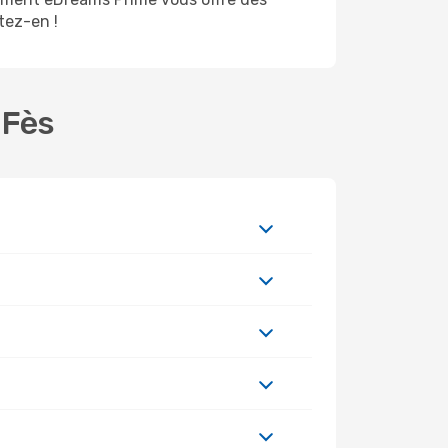
itez-en !
 Fès