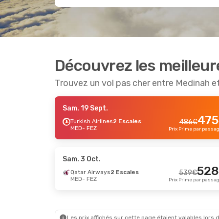
Découvrez les meilleur
Trouvez un vol pas cher entre Medinah e
Sam. 19 Sept.
475
Turkish Airlines
2 Escales
486
€
MED
- FEZ
Prix Prime par passa
Sam. 3 Oct.
528
Qatar Airways
2 Escales
539
€
MED
- FEZ
Prix Prime par passa
Les prix affichés sur cette page étaient valables lors d