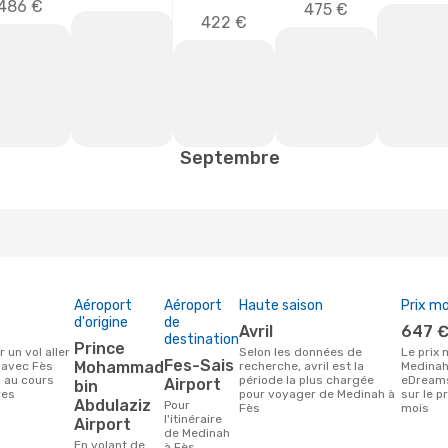
486 €
475 €
422 €
Septembre
Aéroport
Aéroport
Haute saison
Prix m
d'origine
de
avril
647 
destination
Prince
Selon les données de
Le prix moyen d'un vol
Fes-Sais
Mohammad
 avec Fès
recherche, avril est la
Medinah
s au cours
période la plus chargée
eDreams
Airport
bin
res
pour voyager de Medinah à
sur le p
Abdulaziz
Pour
Fès
mois
l'itinéraire
Airport
de Medinah
En volant de
à Fès