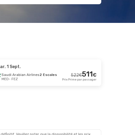
ar. 1 Sept.
511
€
Saudi Arabian Airlines
2 Escales
522
€
MED
- FEZ
Prix Prime par passager
initif. Veuillez noter que la disponibilité et les prix