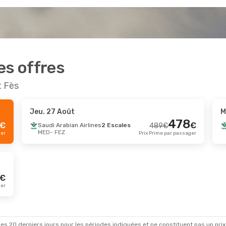
es offres
t Fès
Jeu. 27 Août
M
478
€
€
Saudi Arabian Airlines
2 Escales
489
€
MED
- FEZ
ger
Prix Prime par passager
€
ger
es 20 derniers jours pour les périodes indiquées et ne constituent pas un prix déf