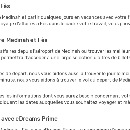
 Fès
edinah et partir quelques jours en vacances avec votre fami
oyage d'affaires à Fès dans le cadre votre travail, vous p
tre Medinah et Fès
ffaires depuis l'aéroport de Medinah ou trouver les meilleurs
ermettra d'accéder à une large sélection d’offres de bille
es de départ, nous vous aidons aussi à trouver le jour le mo
e minute, nous vous aidons à trouver le vol au départ de Med
tes les informations dont vous aurez besoin concernant votr
ndiquant les dates auxquelles vous souhaitez voyager et mê
s avec eDreams Prime
s Medinah - Fès avec eDreams Prime. Le programme d'abonn