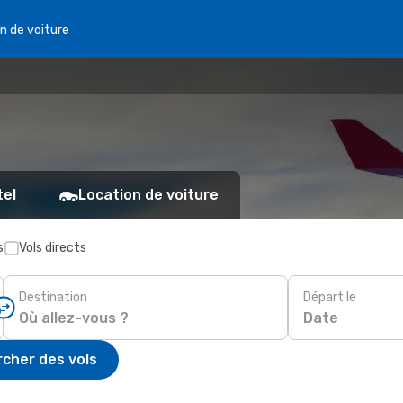
n de voiture
tel
Location de voiture
s
Vols directs
Destination
Départ le
Date
cher des vols