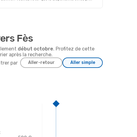
vers Fès
ralement
début
octobre
. Profitez de cette
rier après la recherche.
ltrer par
Aller-retour
Aller simple
€