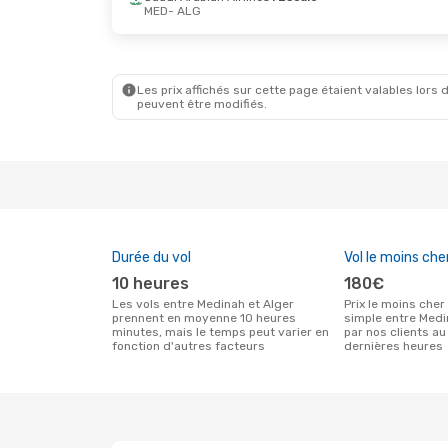
MED
- ALG
Les prix affichés sur cette page étaient valables lors d
peuvent être modifiés.
Durée du vol
Vol le moins che
10 heures
180€
Les vols entre Medinah et Alger
Prix le moins cher pour un vol aller
prennent en moyenne 10 heures
simple entre Medi
minutes, mais le temps peut varier en
par nos clients au
fonction d'autres facteurs
dernières heures