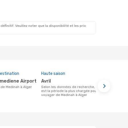
initif. Veuillez noter que la disponibilité et les prix
estination
Haute saison
Compagnies
cette rout
umediene Airport
avril
Air Alger
re de Medinah à Alger
Selon les données de recherche, avril
est la période la plus chargée pour
Compagnie(s) aérienne(s) avec des vols
voyager de Medinah à Alger
entre Medina