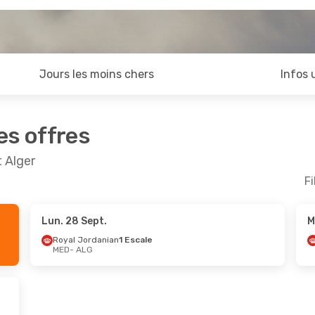
Jours les moins chers
Infos 
es offres
 Alger
Fi
Lun. 28 Sept.
M
pt.
- Ven. 25 Sept.
Royal Jordanian
1 Escale
MED
- ALG
bian Airlines
1 Escale
G
irlines
1 Escale
D