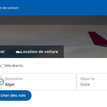
n de voiture
tel
Location de voiture
s
Vols directs
Destination
Départ le
Date
cher des vols