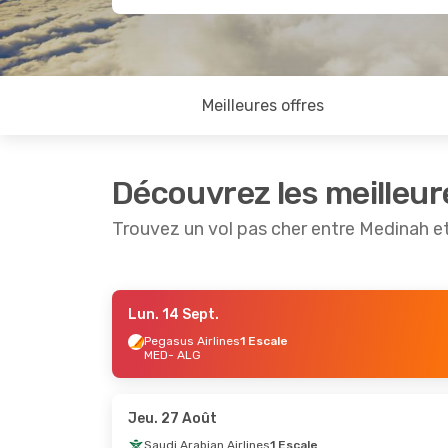
Meilleures offres
Découvrez les meilleur
Trouvez un vol pas cher entre Medinah et
Lun. 14 Sept.
Dim. 4 Oct.
- Jeu. 8 Oct.
Mar. 15 Se
Pegasus Airlines
1 Escale
MED
- ALG
Royal Jordanian
1 Escale
Saudi Ara
MED
- ALG
MED
- AL
Royal Jordanian
1 Escale
Pegasus A
ALG
- MED
ALG
- ME
Jeu. 27 Août
Saudi Arabian Airlines
1 Escale