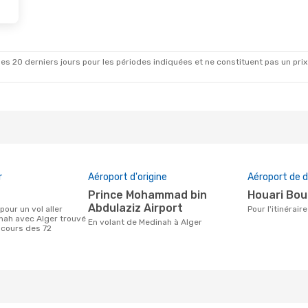
es 20 derniers jours pour les périodes indiquées et ne constituent pas un prix déf
r
Aéroport d'origine
Aéroport de d
Prince Mohammad bin
Houari Bo
Abdulaziz Airport
Pour l'itinérai
nah avec Alger trouvé
En volant de Medinah à Alger
 cours des 72