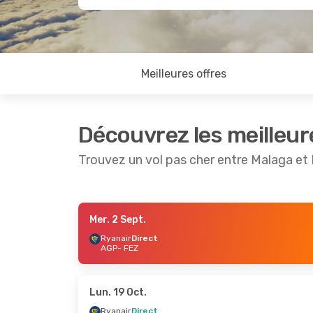
Meilleures offres
Découvrez les meilleur
Trouvez un vol pas cher entre Malaga et
Mer. 2 Sept.
Ven. 11 Sept.
- Lun. 14 Sept.
Ven. 18 S
Ryanair
Direct
AGP
- FEZ
Ryanair
Direct
Ryanair
AGP
- FEZ
AGP
- FE
Ryanair
Direct
Ryanair
FEZ
- AGP
FEZ
- AG
Lun. 19 Oct.
Ryanair
Direct