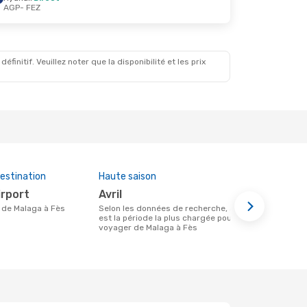
AGP
- FEZ
initif. Veuillez noter que la disponibilité et les prix
estination
Haute saison
Compagnies
cette rout
irport
avril
Ryanair
re de Malaga à Fès
Selon les données de recherche, avril
est la période la plus chargée pour
Compagnie(s) aérienne(s) avec des vols
voyager de Malaga à Fès
entre Malaga