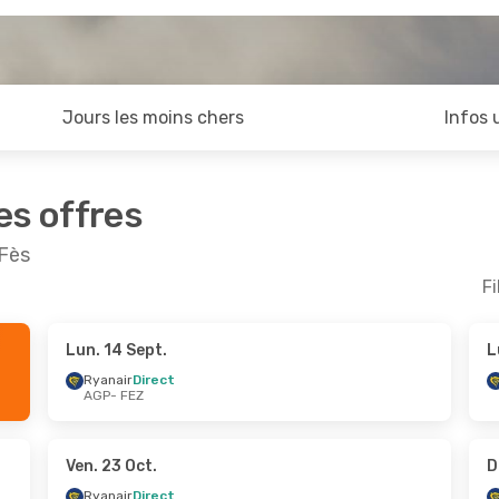
Jours les moins chers
Infos 
es offres
 Fès
Fi
Lun. 14 Sept.
L
ept.
- Dim. 20 Sept.
Dim. 30 Août
- Lun. 
Ryanair
Direct
AGP
- FEZ
Direct
Ryanair
Direct
Z
AGP
- FEZ
Direct
Ryanair
Direct
P
FEZ
- AGP
Ven. 23 Oct.
D
Ryanair
Direct