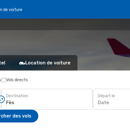
n de voiture
tel
Location de voiture
s
Vols directs
Destination
Départ le
Date
cher des vols