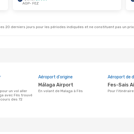
AGP
- FEZ
es 20 derniers jours pour les périodes indiquées et ne constituent pas un prix déf
r
Aéroport d'origine
Aéroport de d
Málaga Airport
Fes-Sais A
En volant de Malaga à Fès
Pour l'itinérai
ga avec Fès trouvé
 cours des 72