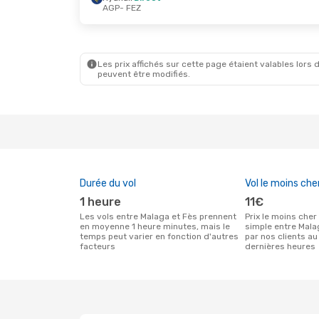
AGP
- FEZ
Ven. 9 Oct.
- Dim. 11 Oct.
Royal Air Maroc
1 Escale
AGP
- FEZ
Royal Air Maroc
1 Escale
FEZ
- AGP
Les prix affichés sur cette page étaient valables lors d
peuvent être modifiés.
Durée du vol
Vol le moins che
1 heure
11€
Les vols entre Malaga et Fès prennent
Prix le moins cher pour un vol aller
en moyenne 1 heure minutes, mais le
simple entre Mala
temps peut varier en fonction d'autres
par nos clients au
facteurs
dernières heures