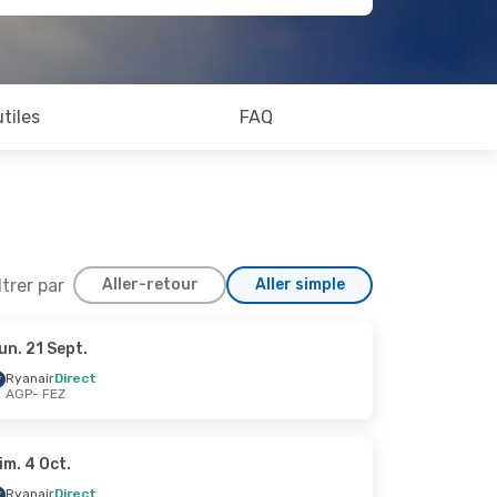
utiles
FAQ
ltrer par
Aller-retour
Aller simple
un. 21 Sept.
31 Août
Ryanair
Direct
AGP
- FEZ
im. 4 Oct.
Ryanair
Direct