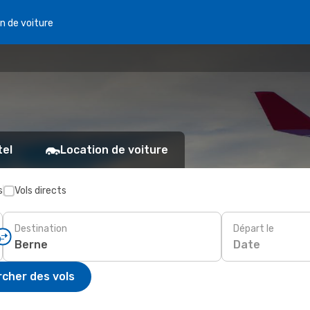
n de voiture
tel
Location de voiture
s
Vols directs
Destination
Départ le
Date
cher des vols