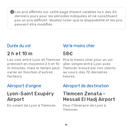
LYS
- TLM
Air Algerie
1 Escale
TLM
- LYS
Les prix affichés sur cette page étaient valables lors des 20
derniers jours pour les périodes indiquées et ne constituent
pas un prix définitif. Veuillez noter que la disponibilité et les prix
peuvent être modifiés.
Durée du vol
Vol le moins cher
Hau
2 h et 10 m
58€
av
Les vols entre Lyon et Tlemcen
Prix le moins cher pour un vol
Selon les données de recherche,
prennent en moyenne 2 h et 10
aller simple entre Lyon avec
avri
m minutes, mais le temps peut
Tlemcen trouvé par nos clients
cha
varier en fonction d'autres
au cours des 72 dernières
Tle
facteurs
heures
Pri
Aéroport d'origine
Aéroport de destination
3
Lyon-Saint Exupéry
Tlemcen Zenata -
Le prix moyen d'un vol Lyon -
Tle
Airport
Messali El Hadj Airport
349 
En volant de Lyon à Tlemcen
Pour l'itinéraire de Lyon à
der
Tlemcen