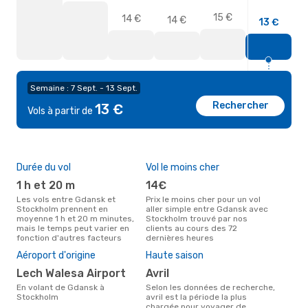
15 €
14 €
14 €
13 €
Semaine : 7 Sept. - 13 Sept.
Rechercher
13 €
Vols à partir de
Durée du vol
Vol le moins cher
Com
des
1 h et 20 m
14€
R
Les vols entre Gdansk et
Prix le moins cher pour un vol
Stockholm prennent en
aller simple entre Gdansk avec
Compagnie(s) aérienne(s) avec
moyenne 1 h et 20 m minutes,
Stockholm trouvé par nos
des
mais le temps peut varier en
clients au cours des 72
Sto
fonction d'autres facteurs
dernières heures
Mei
rés
Aéroport d'origine
Haute saison
d
Lech Walesa Airport
avril
Selon des données réelles,
En volant de Gdansk à
Selon les données de recherche,
octo
Stockholm
avril est la période la plus
popu
chargée pour voyager de