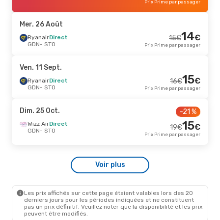
27
Prix Prime par passager
€
Ryanair
Direct
STO
- GDN
Prix Prime par passager
Mer. 26 Août
14
Lun. 26 Oct.
- Sam. 31 Oct.
-16 %
€
Ryanair
Direct
15
€
GDN
- STO
Prix Prime par passager
Ryanair
Direct
37
€
GDN
- STO
32
€
Ryanair
Direct
Ven. 11 Sept.
STO
- GDN
Prix Prime par passager
15
€
Ryanair
Direct
16
€
GDN
- STO
Prix Prime par passager
Lun. 24 Août
- Jeu. 27 Août
Ryanair
Direct
34
€
Dim. 25 Oct.
-21 %
GDN
- STO
32
€
Ryanair
Direct
15
Wizz Air
Direct
STO
- GDN
€
19
€
Prix Prime par passager
GDN
- STO
Prix Prime par passager
Jeu. 3 Sept.
- Dim. 6 Sept.
-13 %
Wizz Air
Direct
39
€
Voir plus
GDN
- STO
34
€
Wizz Air
Direct
STO
- GDN
Prix Prime par passager
Les prix affichés sur cette page étaient valables lors des 20
derniers jours pour les périodes indiquées et ne constituent
pas un prix définitif. Veuillez noter que la disponibilité et les prix
peuvent être modifiés.