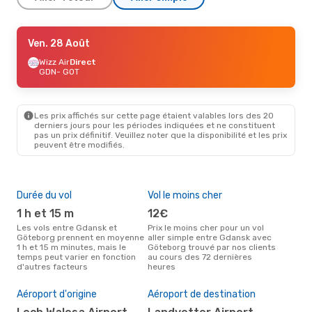
Ven. 11 Sept.
Ven. 28 Août
- Dim. 13 Sept.
Ryanair
Wizz Air
Direct
Direct
GDN
GDN
- GOT
- GOT
Ryanair
Direct
GOT
- GDN
Les prix affichés sur cette page étaient valables lors des 20
Dim. 27 Sept.
- Dim. 27 Sept.
derniers jours pour les périodes indiquées et ne constituent
pas un prix définitif. Veuillez noter que la disponibilité et les prix
Ryanair
Direct
peuvent être modifiés.
GDN
- GOT
Ryanair
Direct
GOT
- GDN
Durée du vol
Vol le moins cher
Hau
1 h et 15 m
12€
av
Les vols entre Gdansk et
Prix le moins cher pour un vol
Selon les données de recherche,
Göteborg prennent en moyenne
aller simple entre Gdansk avec
avri
1 h et 15 m minutes, mais le
Göteborg trouvé par nos clients
cha
temps peut varier en fonction
au cours des 72 dernières
Gda
d'autres facteurs
heures
Pri
4
Aéroport d'origine
Aéroport de destination
Le prix moyen d'un vol Gdansk -
Göt