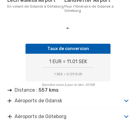
Lech Walesa Airport
Landvetter Airport
48 €
En volant de Gdansk à Göteborg
Pour l'itinéraire de Gdansk à
der
Göteborg
Taux de conversion
1 EUR = 11.01 SEK
1 SEK = 0.09 EUR
Dernière mise à jour le Ven. 07/08
Distance :
557 kms
Aéroports de Gdansk
Aéroports de Göteborg