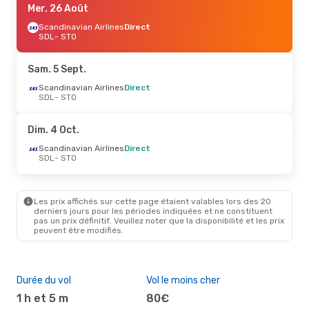
Mer. 26 Août
Scandinavian Airlines
Direct
SDL
- STO
Sam. 5 Sept.
Scandinavian Airlines
Direct
SDL
- STO
Dim. 4 Oct.
Scandinavian Airlines
Direct
SDL
- STO
Les prix affichés sur cette page étaient valables lors des 20
derniers jours pour les périodes indiquées et ne constituent
pas un prix définitif. Veuillez noter que la disponibilité et les prix
peuvent être modifiés.
Durée du vol
Vol le moins cher
Com
des
1 h et 5 m
80€