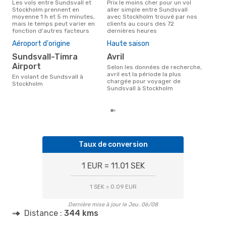
S
Les vols entre Sundsvall et
Prix le moins cher pour un vol
Stockholm prennent en
aller simple entre Sundsvall
Compagnie(s) aérienne(s) avec
moyenne 1 h et 5 m minutes,
avec Stockholm trouvé par nos
des 
mais le temps peut varier en
clients au cours des 72
Sto
fonction d'autres facteurs
dernières heures
Mei
rés
Aéroport d'origine
Haute saison
av
Sundsvall-Timra
avril
Airport
Selon des données réelles,
Selon les données de recherche,
octo
avril est la période la plus
En volant de Sundsvall à
popu
chargée pour voyager de
Stockholm
des
Sundsvall à Stockholm
dép
Taux de conversion
1 EUR = 11.01 SEK
1 SEK = 0.09 EUR
Dernière mise à jour le Jeu. 06/08
Distance :
344 kms