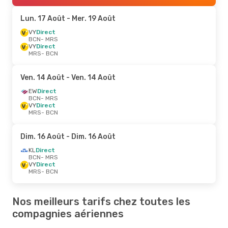
Lun. 17 Août
- Mer. 19 Août
VY
Direct
BCN
- MRS
VY
Direct
MRS
- BCN
Ven. 14 Août
- Ven. 14 Août
EW
Direct
BCN
- MRS
VY
Direct
MRS
- BCN
Dim. 16 Août
- Dim. 16 Août
KL
Direct
BCN
- MRS
VY
Direct
MRS
- BCN
Nos meilleurs tarifs chez toutes les
compagnies aériennes