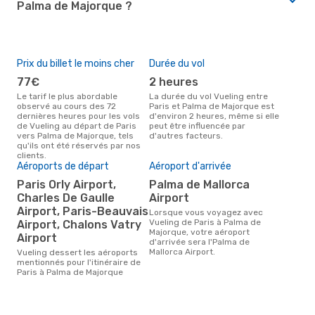
Palma de Majorque ?
Prix du billet le moins cher
Durée du vol
77€
2 heures
Le tarif le plus abordable
La durée du vol Vueling entre
observé au cours des 72
Paris et Palma de Majorque est
dernières heures pour les vols
d'environ 2 heures, même si elle
de Vueling au départ de Paris
peut être influencée par
vers Palma de Majorque, tels
d'autres facteurs.
qu'ils ont été réservés par nos
clients.
Aéroports de départ
Aéroport d'arrivée
Paris Orly Airport,
Palma de Mallorca
Charles De Gaulle
Airport
Airport, Paris-Beauvais
Lorsque vous voyagez avec
Vueling de Paris à Palma de
Airport, Chalons Vatry
Majorque, votre aéroport
Airport
d'arrivée sera l'Palma de
Mallorca Airport.
Vueling dessert les aéroports
mentionnés pour l'itinéraire de
Paris à Palma de Majorque