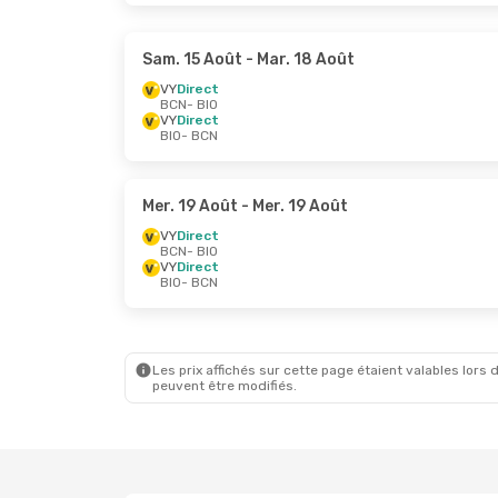
Sam. 15 Août
- Mar. 18 Août
VY
Direct
BCN
- BIO
VY
Direct
BIO
- BCN
Mer. 19 Août
- Mer. 19 Août
VY
Direct
BCN
- BIO
VY
Direct
BIO
- BCN
Les prix affichés sur cette page étaient valables lors d
peuvent être modifiés.