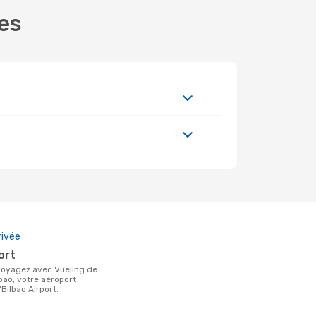
tes
rivée
port
bao, votre aéroport
'Bilbao Airport.