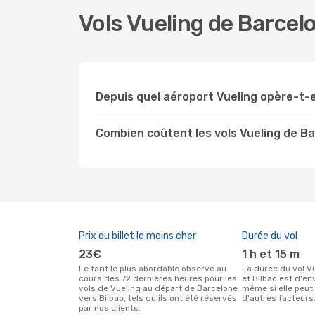
Vols Vueling de Barcel
Depuis quel aéroport Vueling opère-t-e
Combien coûtent les vols Vueling de Ba
Prix du billet le moins cher
Durée du vol
23€
1 h et 15 m
Le tarif le plus abordable observé au
La durée du vol Vueling entre Barcelone
cours des 72 dernières heures pour les
et Bilbao est d'env
vols de Vueling au départ de Barcelone
même si elle peut 
vers Bilbao, tels qu'ils ont été réservés
d'autres facteurs
par nos clients.