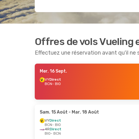
Offres de vols Vueling 
Effectuez une réservation avant qu'il ne 
Mer. 16 Sept.
VY
Direct
BCN
- BIO
Sam. 15 Août
- Mar. 18 Août
VY
Direct
BCN
- BIO
4R
Direct
BIO
- BCN