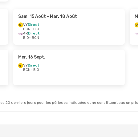
Sam. 15 Août
- Mar. 18 Août
M
VY
Direct
BCN
- BIO
4R
Direct
BIO
- BCN
Mer. 16 Sept.
VY
Direct
BCN
- BIO
es 20 derniers jours pour les périodes indiquées et ne constituent pas un prix déf