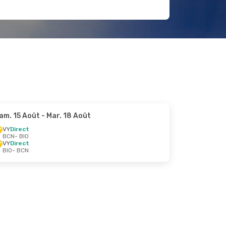
am. 15 Août
- Mar. 18 Août
VY
Direct
BCN
- BIO
VY
Direct
BIO
- BCN