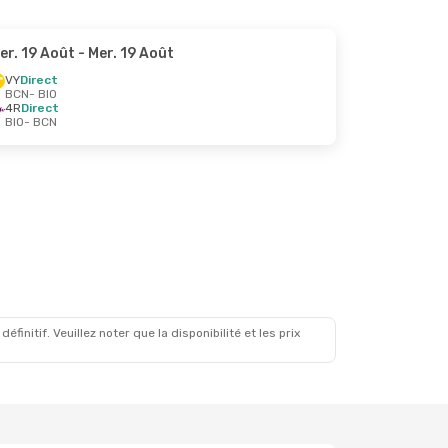
er. 19 Août
- Mer. 19 Août
VY
Direct
BCN
- BIO
4R
Direct
BIO
- BCN
initif. Veuillez noter que la disponibilité et les prix