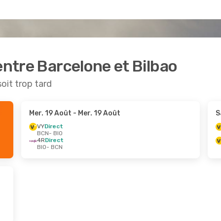
entre Barcelone et Bilbao
soit trop tard
Mer. 19 Août
- Mer. 19 Août
S
VY
Direct
BCN
- BIO
4R
Direct
BIO
- BCN