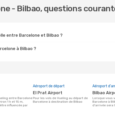
one - Bilbao, questions couran
lle entre Barcelone et Bilbao ?
rcelone à Bilbao ?
Aéroport de départ
Aéroport d'ar
El Prat Airport
Bilbao Air
Pour les vols de Vueling au départ de
Lorsque vous voyagez avec Vueling de
iron 1 h et 15 m,
Barcelone à destination de Bilbao
Barcelone à Bil
être influencée par
d'arrivée sera l
.