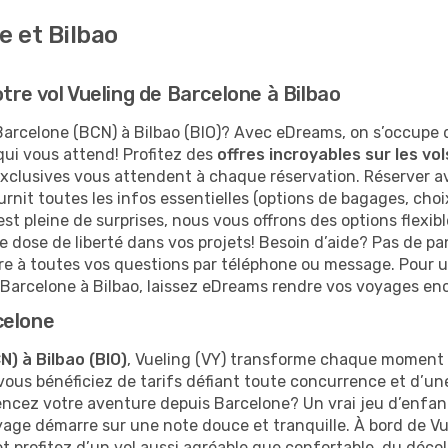
e et Bilbao
tre vol Vueling de Barcelone à Bilbao
arcelone (BCN) à Bilbao (BIO)? Avec eDreams, on s’occupe 
 qui vous attend! Profitez des
offres incroyables sur les vo
lusives vous attendent à chaque réservation. Réserver avec 
ournit toutes les infos essentielles (options de bagages, cho
 est pleine de surprises, nous vous offrons des options flexib
e dose de liberté dans vos projets! Besoin d’aide? Pas de pa
dre à toutes vos questions par téléphone ou message. Pour 
 Barcelone à Bilbao, laissez eDreams rendre vos voyages enc
celone
) à Bilbao (BIO)
, Vueling (VY) transforme chaque moment 
vous bénéficiez de tarifs défiant toute concurrence et d’une
mencez votre aventure depuis Barcelone? Un vrai jeu d’enfan
oyage démarre sur une note douce et tranquille. À bord de 
profitez d’un vol aussi agréable que confortable, du décolla