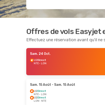
Offres de vols Easyjet
Effectuez une réservation avant qu'il ne 
Sam. 24 Oct.
U2
Direct
NTE
- LON
Sam. 15 Août
- Sam. 15 Août
U2
Direct
NTE
- LON
U2
Direct
LON
- NTE