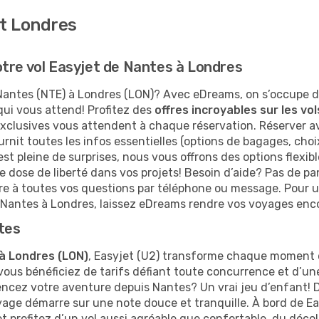
et Londres
tre vol Easyjet de Nantes à Londres
Nantes (NTE) à Londres (LON)? Avec eDreams, on s’occupe d
 qui vous attend! Profitez des
offres incroyables sur les vo
lusives vous attendent à chaque réservation. Réserver avec 
ournit toutes les infos essentielles (options de bagages, cho
 est pleine de surprises, nous vous offrons des options flexib
e dose de liberté dans vos projets! Besoin d’aide? Pas de pa
dre à toutes vos questions par téléphone ou message. Pour 
 Nantes à Londres, laissez eDreams rendre vos voyages enco
tes
à Londres (LON)
, Easyjet (U2) transforme chaque moment 
vous bénéficiez de tarifs défiant toute concurrence et d’une
mencez votre aventure depuis Nantes? Un vrai jeu d’enfant! 
oyage démarre sur une note douce et tranquille. À bord de 
profitez d’un vol aussi agréable que confortable, du décolla