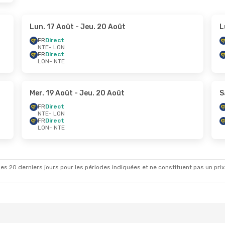
Lun. 17 Août
- Jeu. 20 Août
L
FR
Direct
NTE
- LON
FR
Direct
LON
- NTE
Mer. 19 Août
- Jeu. 20 Août
S
FR
Direct
NTE
- LON
FR
Direct
LON
- NTE
es 20 derniers jours pour les périodes indiquées et ne constituent pas un prix déf