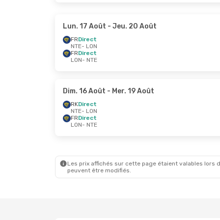
Lun. 17 Août
- Jeu. 20 Août
FR
Direct
NTE
- LON
FR
Direct
LON
- NTE
Dim. 16 Août
- Mer. 19 Août
RK
Direct
NTE
- LON
FR
Direct
LON
- NTE
Les prix affichés sur cette page étaient valables lors d
peuvent être modifiés.