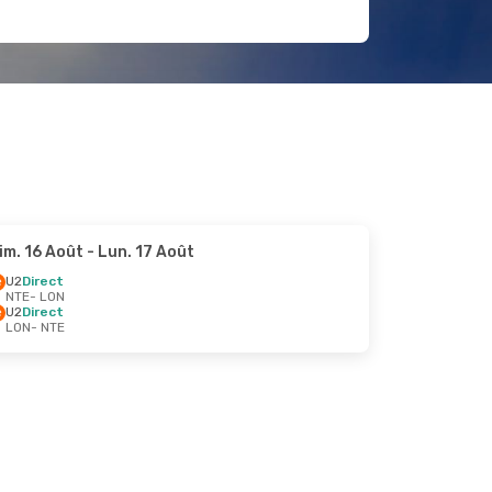
im. 16 Août
- Lun. 17 Août
U2
Direct
NTE
- LON
U2
Direct
LON
- NTE