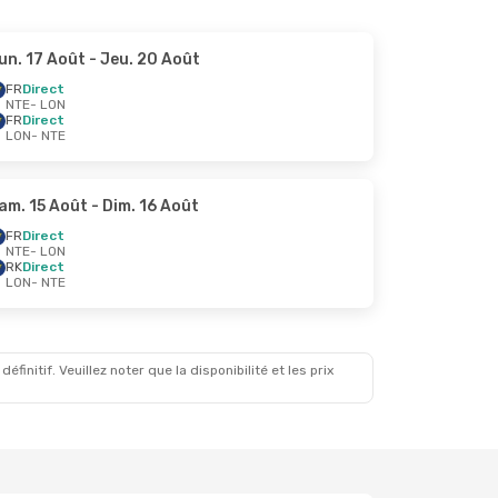
un. 17 Août
- Jeu. 20 Août
FR
Direct
NTE
- LON
FR
Direct
LON
- NTE
am. 15 Août
- Dim. 16 Août
FR
Direct
NTE
- LON
RK
Direct
LON
- NTE
initif. Veuillez noter que la disponibilité et les prix