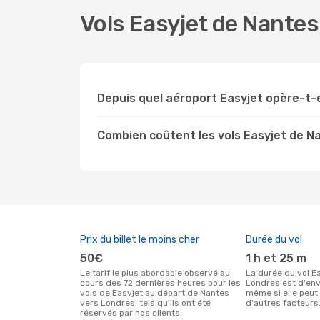
Vols Easyjet de Nantes
Depuis quel aéroport Easyjet opère-t-
Combien coûtent les vols Easyjet de N
Prix du billet le moins cher
Durée du vol
50€
1 h et 25 m
Le tarif le plus abordable observé au
La durée du vol Easyjet entre Nantes et
cours des 72 dernières heures pour les
Londres est d'envi
vols de Easyjet au départ de Nantes
même si elle peut 
vers Londres, tels qu'ils ont été
d'autres facteurs
réservés par nos clients.