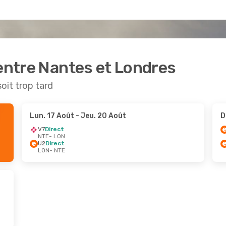
 entre Nantes et Londres
soit trop tard
Lun. 17 Août
- Jeu. 20 Août
D
V7
Direct
NTE
- LON
U2
Direct
LON
- NTE