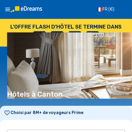
FR
(€)
L'OFFRE FLASH D'HÔTEL SE TERMINE DANS
--
:
--
:
--
:
--
JOURS
HEURES
MINUTES
SECONDES
Hôtels à Canton
Choisi par 8M+ de voyageurs Prime