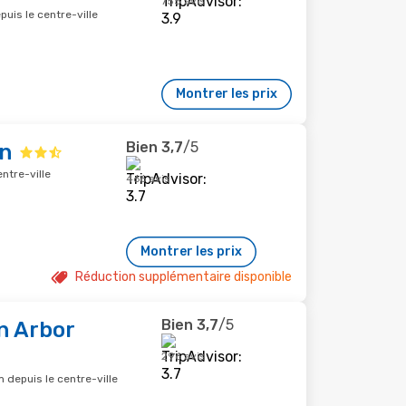
755 avis
uis le centre-ville
Montrer les prix
Bien
3,7
/5
nn
ntre-ville
466 avis
Montrer les prix
Réduction supplémentaire disponible
Bien
3,7
/5
n Arbor
296 avis
m depuis le centre-ville