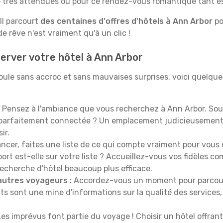
le très attendues ou pour ce rendez-vous romantique tant e
Il parcourt
des centaines d'offres d'hôtels à Ann Arbor
po
 rêve n'est vraiment qu'à un clic !
erver votre hôtel à Ann Arbor
oule sans accroc et sans mauvaises surprises, voici quelque
Pensez à l'ambiance que vous recherchez à Ann Arbor. Sou
 parfaitement connectée ? Un emplacement judicieusement 
ir.
ncer, faites une liste de ce qui compte vraiment pour vous 
port est-elle sur votre liste ? Accueillez-vous vos fidèles c
recherche d'hôtel beaucoup plus efficace.
autres voyageurs :
Accordez-vous un moment pour parcourir 
ts sont une mine d'informations sur la qualité des services, 
es imprévus font partie du voyage ! Choisir un hôtel offran