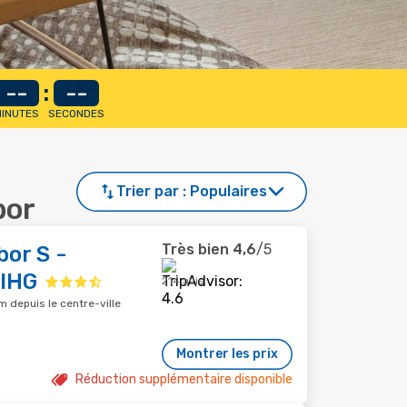
--
:
--
INUTES
SECONDES
Trier par :
Populaires
bor
Très bien
4,6
/5
or S -
 IHG
214 avis
m depuis le centre-ville
Montrer les prix
Réduction supplémentaire disponible