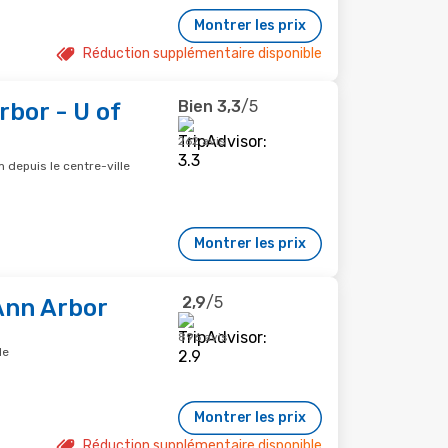
Montrer les prix
Réduction supplémentaire disponible
Bien
3,3
/5
rbor - U of
262 avis
m depuis le centre-ville
Montrer les prix
2,9
/5
nn Arbor
896 avis
le
Montrer les prix
Réduction supplémentaire disponible