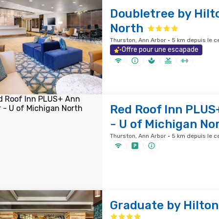
Doubletree by Hilt
North
Thurston, Ann Arbor · 5 km depuis le ce
Offre pour une escapade
Red Roof Inn PLUS
- U of Michigan No
Thurston, Ann Arbor · 5 km depuis le ce
Graduate by Hilton