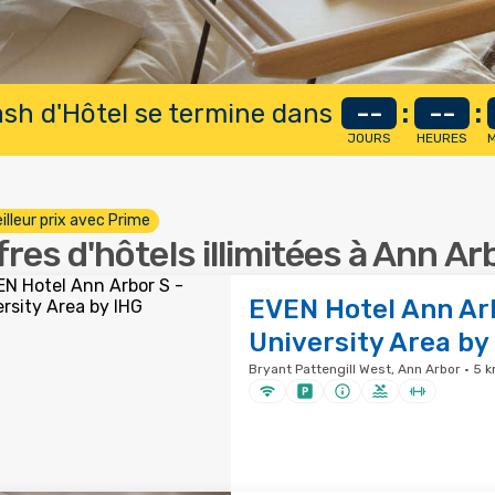
lash d'Hôtel se termine dans
--
:
--
:
JOURS
HEURES
M
illeur prix avec Prime
fres d'hôtels illimitées à Ann Ar
EVEN Hotel Ann Arb
University Area by
Bryant Pattengill West, Ann Arbor · 5 k