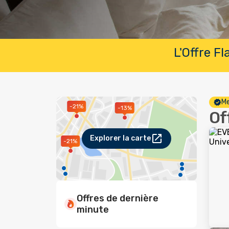
L'Offre F
Me
-21%
-13%
Of
Explorer la carte
-21%
Offres de dernière
minute