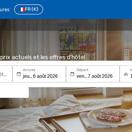
tures
FR
(€)
prix actuels et les offres d'hôtel
Arrivée
Départ
I
Recherchez une destination ou un hôtel