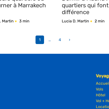
urner à Marrakech
quartiers qui font
différence
. Martin
3 min
Lucia D. Martin
2 min
1
…
4
›
Voyag
Accuei
Vols
Hôtel
Vol + H
Locatio