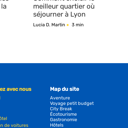
 la
meilleur quartier où
séjourner à Lyon
Lucia D. Martin
3 min
ez avec nous
Map du site
l
Aventure
Voyage petit budget
City Break
Écotourisme
ôtel
Gastronomie
Hôtels
n de voitures