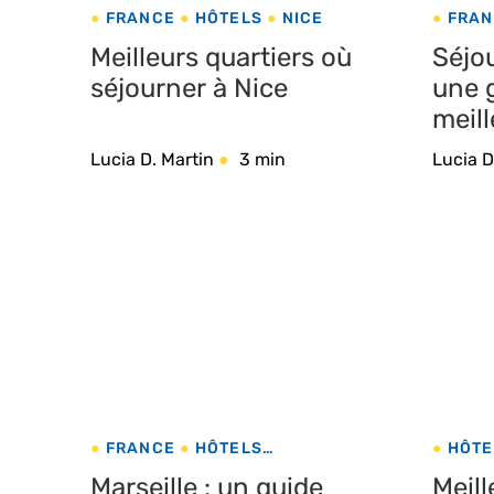
FRANCE
HÔTELS
NICE
FRAN
Meilleurs quartiers où
Séjou
séjourner à Nice
une 
meill
Lucia D. Martin
3 min
Lucia D
FRANCE
HÔTELS
HÔTE
MARSEILLE
MAR
Marseille : un guide
Meill