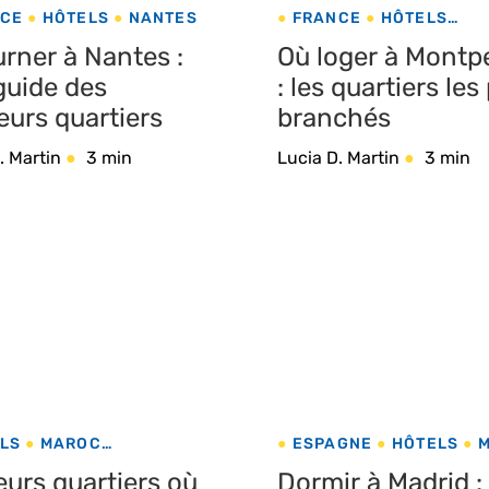
CE
HÔTELS
NANTES
FRANCE
HÔTELS
MONTPELLIER
rner à Nantes :
Où loger à Montpe
guide des
: les quartiers les
eurs quartiers
branchés
. Martin
3 min
Lucia D. Martin
3 min
LS
MAROC
ESPAGNE
HÔTELS
RAKECH
eurs quartiers où
Dormir à Madrid : 