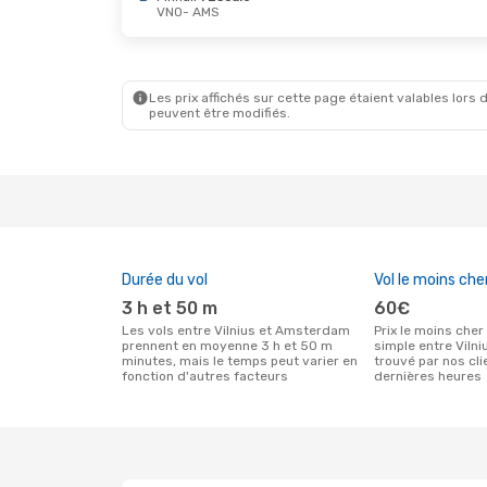
VNO
- AMS
Les prix affichés sur cette page étaient valables lors d
peuvent être modifiés.
Durée du vol
Vol le moins che
3 h et 50 m
60€
Les vols entre Vilnius et Amsterdam
Prix le moins cher pour un vol aller
prennent en moyenne 3 h et 50 m
simple entre Vil
minutes, mais le temps peut varier en
trouvé par nos cl
fonction d'autres facteurs
dernières heures