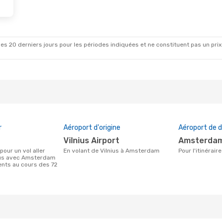
es 20 derniers jours pour les périodes indiquées et ne constituent pas un prix déf
r
Aéroport d'origine
Aéroport de d
Vilnius Airport
Amsterdam
En volant de Vilnius à Amsterdam
Pour l'itinéra
nius avec Amsterdam
ients au cours des 72