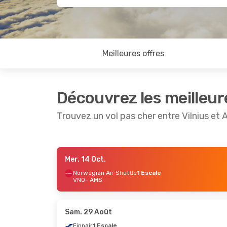
Meilleures offres
Découvrez les meilleur
Trouvez un vol pas cher entre Vilnius e
Mer. 14 Oct.
Sam. 5 Sept.
- Lun. 7 Sept.
Lun. 5 Oct.
-
Norwegian Air Shuttle
1 Escale
VNO
- AMS
AirBaltic
Direct
VNO
- AMS
Direct
AirBaltic
Direct
VNO
- AMS
AMS
- VNO
Direct
Sam. 29 Août
AMS
- VNO
Finnair
1 Escale