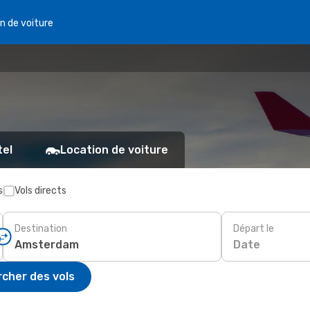
n de voiture
tel
Location de voiture
s
Vols directs
Destination
Départ le
Date
cher des vols