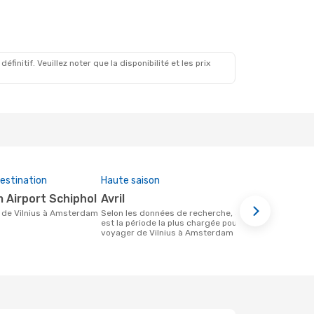
initif. Veuillez noter que la disponibilité et les prix
estination
Haute saison
Compagnies
cette rout
 Airport Schiphol
avril
airBaltic
ire de Vilnius à Amsterdam
Selon les données de recherche, avril
est la période la plus chargée pour
Compagnie(s) aérienne(s) avec des vols
voyager de Vilnius à Amsterdam
entre Vilni