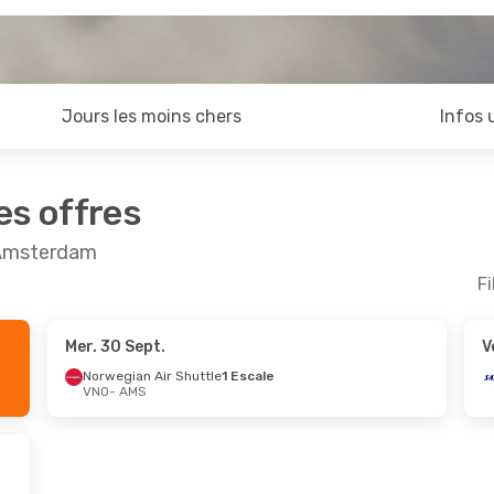
Jours les moins chers
Infos 
es offres
t Amsterdam
Fi
Mer. 30 Sept.
V
 Jeu. 8 Oct.
Norwegian Air Shuttle
1 Escale
VNO
- AMS
Klm Royal Dutch Airlines
Klm Royal Dutch Airlines