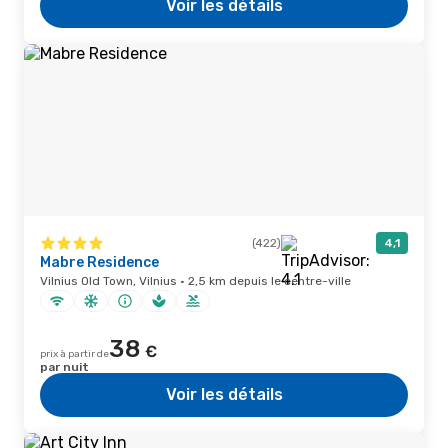
Voir les détails
(422)
4,1
Mabre Residence
Vilnius Old Town, Vilnius · 2,5 km depuis le centre-ville
38
€
prix à partir de
par nuit
Voir les détails