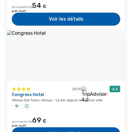
54
€
prix à partir de
par nuit
Voir les détails
(809)
4,2
Congress Hotel
Vilnius Old Town, Vilnius · 1,2 km depuis le centre-ville
69
€
prix à partir de
par nuit