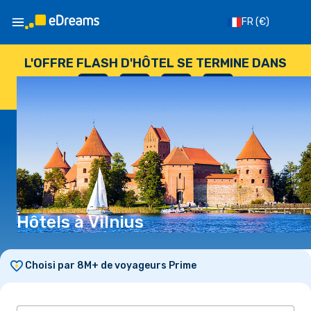
FR
(€)
L'OFFRE FLASH D'HÔTEL SE TERMINE DANS
--
:
--
:
--
:
--
JOURS
HEURES
MINUTES
SECONDES
Hôtels à Vilnius
Choisi par 8M+ de voyageurs Prime